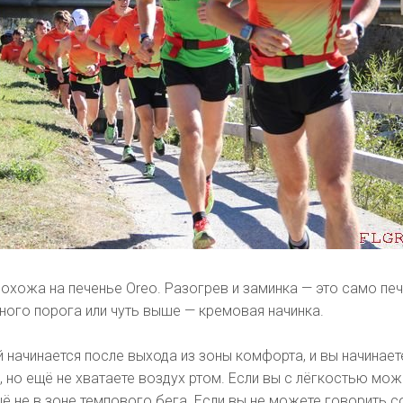
охожа на печенье Oreo. Разогрев и заминка — это само печ
ного порога или чуть выше — кремовая начинка.
 начинается после выхода из зоны комфорта, и вы начинает
 но ещё не хватаете воздух ртом. Если вы с лёгкостью мож
щё не в зоне темпового бега. Если вы не можете говорить с