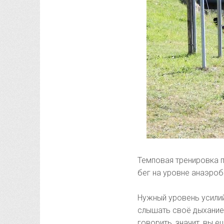
Темповая тренировка п
бег на уровне анаэроб
Нужный уровень усилий
слышать своё дыхание,
говорить, значит, вы е