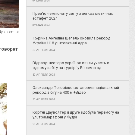
04 МАЯ 2024
Прев'ю чемпіонату світу з легкоатлетичних
естафет 2024
02 МАЯ 2024
4you.com.ua
15-річна Ангеліна Шепель оновила рекорд
України U18 у штовханні ядра
говорят
30 АПРЕЛЯ 2024
Відразу шестеро українок взяли участь в
одному забігу на турнірі у Віллемстад
30 АПРЕЛЯ 2024
Олександр Погорілко встановив національний
рекорд з бігу на 400 м +Відео
30 АПРЕЛЯ 2024
Кортні Дауволтер вдруге здобула перемогу на
ультрамарафоні у Фудзі
28 АПРЕЛЯ 2024