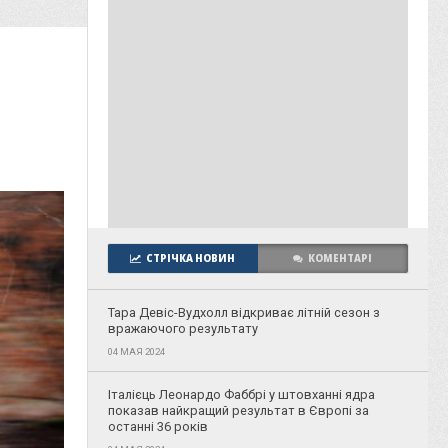
СТРІЧКА НОВИН
КОМЕНТАРІ
Тара Девіс-Вудхолл відкриває літній сезон з
вражаючого результату
04 МАЯ 2024
Італієць Леонардо Фаббрі у штовханні ядра
показав найкращий результат в Європі за
останні 36 років