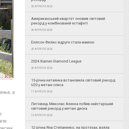
20 АПРЕЛЯ 2024
Американський квартет оновив світовий
рекорд у комбінованій естафеті
20 АПРЕЛЯ 2024
Еллісон Фелікс вдруге стала мамою
20 АПРЕЛЯ 2024
2024 Xiamen Diamond League
20 АПРЕЛЯ 2024
15-річна китаянка встановила світовий рекорд
U20 у метані списа
енье, а
17 АПРЕЛЯ 2024
Литовець Миколас Алекна побив найстаріший
світовий рекорд у метані диска
е
15 АПРЕЛЯ 2024
ете
12-річна Яна Степаненко, на протезах, взяла
овсем,