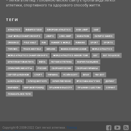
– легкій атлетиці. Головною місією сайту є пропаганда легкої
атлетики, спортивного та здорового способу життя.
ТЕГИ
ATHLETICS
BUDAPEST2023
EUROPEAN ATHLETICS
HIGH JUMP
IAAF
IAAF WORLD CHAMPIONSHIPS
JUMPS
LONG JUMP
MARATHON
OLYMPIC GAMES
OREGON22
POLE VAULT
RUN
RUNNER’S WORLD
RUNNING
SPORT
SPORTS
THROWS
TRACK AND FIELD
UKRAINE
WANDA DIAMOND LEAGUE
WORLD ATHLETICS
WORLD ATHLETICS CHAMPIONSHIPS
WORLD ATHLETICS INDOOR TOUR
БЕГ
БЕГ ПО ШОССЕ
БРИЛЛИАНТОВАЯ ЛИГА
ВФЛА
ЛЕГКАЯ АТЛЕТИКА
МАРИЯ ЛАСИЦКЕНЕ
ОЛИМПИЙСКИЕ ИГРЫ
РОССИЯ
СБОРНАЯ РОССИИ
СБОРНАЯ УКРАИНЫ
СЕРГЕЙ ШУБЕНКОВ
СПОРТ
УКРАИНА
УСЭЙН БОЛТ
ФЛАУ
ЧМ-2017
ШКОЛА БЕГА
ЭЛИУД КИПЧОГЕ
ЮЛИЯ ЛЕВЧЕНКО
ЯРОСЛАВА МАГУЧИХ
ДОПИНГ
МАРАФОН
МИРОВОЙ РЕКОРД
ПРЫЖКИ В ВЫСОТУ
ПРЫЖКИ С ШЕСТОМ
СПРИНТ
ПОКАЗАТЬ ВСЕ ТЕГИ
Copyright © 2008-2022 Світ легкої атлетики.
Timing