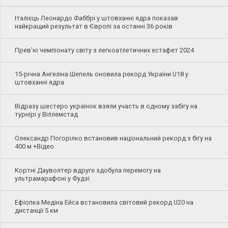
Італієць Леонардо Фаббрі у штовханні ядра показав
найкращий результат в Європі за останні 36 років
Прев'ю чемпіонату світу з легкоатлетичних естафет 2024
15-річна Ангеліна Шепель оновила рекорд України U18 у
штовханні ядра
Відразу шестеро українок взяли участь в одному забігу на
турнірі у Віллемстад
Олександр Погорілко встановив національний рекорд з бігу на
400 м +Відео
Кортні Дауволтер вдруге здобула перемогу на
ультрамарафоні у Фудзі
Ефіопка Медіна Ейса встановила світовий рекорд U20 на
дистанції 5 км