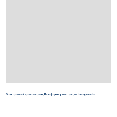
Электронный хронометраж
,
Платформа регистрации
,
timing events