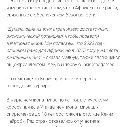
Себастьян Коу поддерживает его планы и надеется
изменить стереотип о том, что в Африке выше риски,
связанные с обеспечением безопасности.
"Думаю, одна из этих стран имеет достаточный
экономический потенциал, чтобы провести
чемпионат мира. Мы полагаем, что 2023 год -
слишком рано для Африки, но в 2025 году у нас есть
реальный шанс".
- сказал Малбум, также являющийся
вице-президентом IAAF, в интервью Insidethegames.
Он отметил, что Кения проявляет интерес к
проведению турнира.
В марте чемпионат мира по легкоатлетическому
кроссу приняла Уганда, чемпионат мира для
спортсменов до 18 лет состоялся в столице Кении
Найроби. Ряд стран отказались от участия в