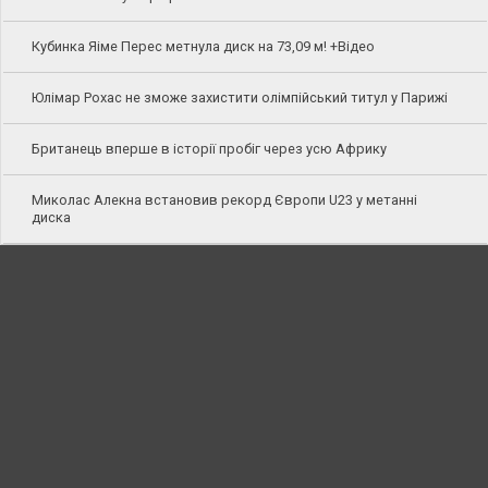
Кубинка Яіме Перес метнула диск на 73,09 м! +Відео
Юлімар Рохас не зможе захистити олімпійський титул у Парижі
Британець вперше в історії пробіг через усю Африку
Миколас Алекна встановив рекорд Європи U23 у метанні
диска