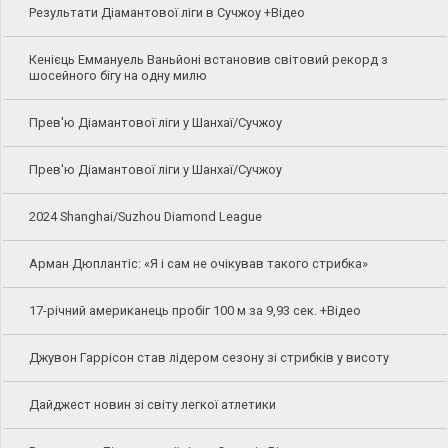
Результати Діамантової ліги в Сучжоу +Відео
Кенієць Еммануель Ваньйоні встановив світовий рекорд з
шосейного бігу на одну милю
Прев'ю Діамантової ліги у Шанхаї/Сучжоу
Прев'ю Діамантової ліги у Шанхаї/Сучжоу
2024 Shanghai/Suzhou Diamond League
Арман Дюплантіс: «Я і сам не очікував такого стрибка»
17-річний американець пробіг 100 м за 9,93 сек. +Відео
Джувон Гаррісон став лідером сезону зі стрибків у висоту
Дайджест новин зі світу легкої атлетики