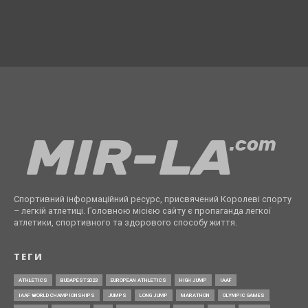
Спортивний інформаційний ресурс, присвячений Королеві спорту
– легкій атлетиці. Головною місією сайту є пропаганда легкої
атлетики, спортивного та здорового способу життя.
ТЕГИ
ATHLETICS
BUDAPEST2023
EUROPEAN ATHLETICS
HIGH JUMP
IAAF
IAAF WORLD CHAMPIONSHIPS
JUMPS
LONG JUMP
MARATHON
OLYMPIC GAMES