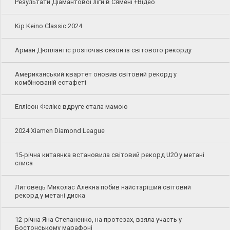
Результати Діамантової ліги в Сямені +Відео
Kip Keino Classic 2024
Арман Дюплантіс розпочав сезон із світового рекорду
Американський квартет оновив світовий рекорд у
комбінованій естафеті
Еллісон Фелікс вдруге стала мамою
2024 Xiamen Diamond League
15-річна китаянка встановила світовий рекорд U20 у метані
списа
Литовець Миколас Алекна побив найстаріший світовий
рекорд у метані диска
12-річна Яна Степаненко, на протезах, взяла участь у
Бостонському марафоні