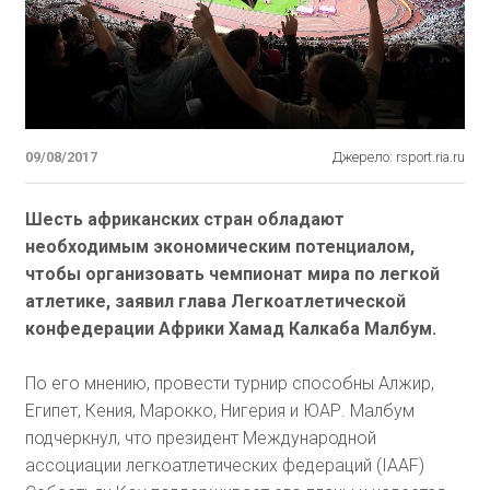
09/08/2017
Джерело: rsport.ria.ru
Шесть африканских стран обладают
необходимым экономическим потенциалом,
чтобы организовать чемпионат мира по легкой
атлетике, заявил глава Легкоатлетической
конфедерации Африки Хамад Калкаба Малбум.
По его мнению, провести турнир способны Алжир,
Египет, Кения, Марокко, Нигерия и ЮАР. Малбум
подчеркнул, что президент Международной
ассоциации легкоатлетических федераций (IAAF)