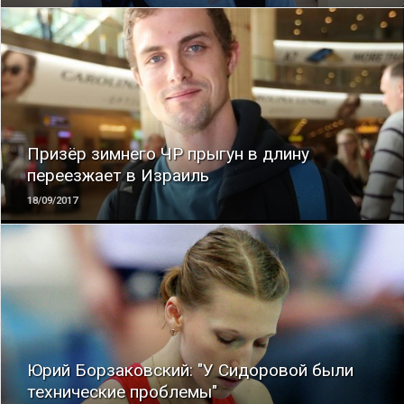
ЧИТАТЬ
Призёр зимнего ЧР прыгун в длину
переезжает в Израиль
18/09/2017
ЧИТАТЬ
Юрий Борзаковский: "У Сидоровой были
технические проблемы"