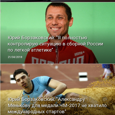
ЧИТАТЬ
Юрий Борзаковский: "Я полностью
контролирую ситуацию в сборной России
по легкой атлетике"
21/04/2018
ЧИТАТЬ
Юрий Борзаковский: "Александру
Менькову для медали ЧМ-2017 не хватило
международных стартов"