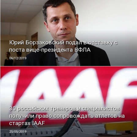
ЧИТАТЬ
Юрий Борзаковский подал в отставку с
поста вице-президента ВФЛА
06/12/2019
ЧИТАТЬ
30 российских тренеров и специалистов
получили право сопровождать атлетов на
стартах IAAF
25/05/2019