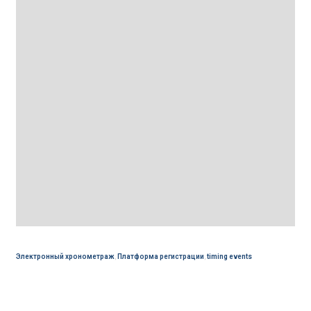
Электронный хронометраж
,
Платформа регистрации
,
timing events