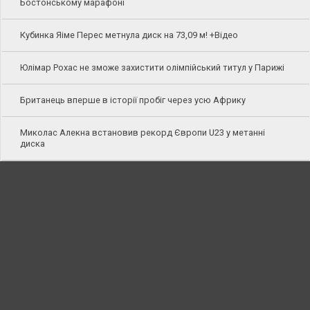
Бостонському марафоні
Кубинка Яіме Перес метнула диск на 73,09 м! +Відео
Юлімар Рохас не зможе захистити олімпійський титул у Парижі
Британець вперше в історії пробіг через усю Африку
Миколас Алекна встановив рекорд Європи U23 у метанні
диска