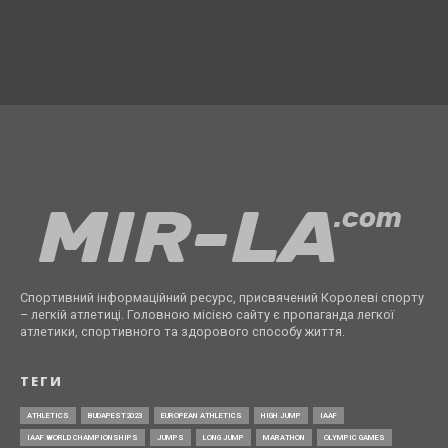
Спортивний інформаційний ресурс, присвячений Королеві спорту
– легкій атлетиці. Головною місією сайту є пропаганда легкої
атлетики, спортивного та здорового способу життя.
ТЕГИ
ATHLETICS
BUDAPEST2023
EUROPEAN ATHLETICS
HIGH JUMP
IAAF
IAAF WORLD CHAMPIONSHIPS
JUMPS
LONG JUMP
MARATHON
OLYMPIC GAMES