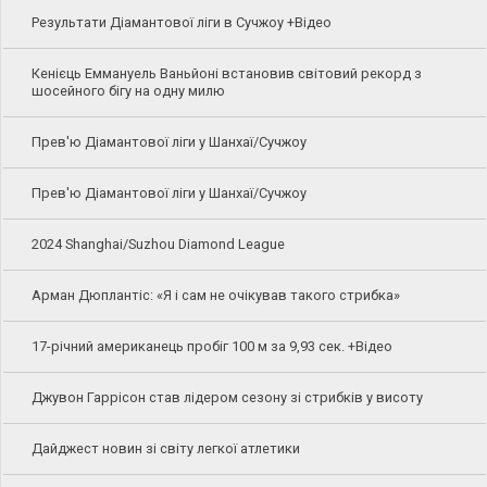
Результати Діамантової ліги в Сучжоу +Відео
Кенієць Еммануель Ваньйоні встановив світовий рекорд з
шосейного бігу на одну милю
Прев'ю Діамантової ліги у Шанхаї/Сучжоу
Прев'ю Діамантової ліги у Шанхаї/Сучжоу
2024 Shanghai/Suzhou Diamond League
Арман Дюплантіс: «Я і сам не очікував такого стрибка»
17-річний американець пробіг 100 м за 9,93 сек. +Відео
Джувон Гаррісон став лідером сезону зі стрибків у висоту
Дайджест новин зі світу легкої атлетики