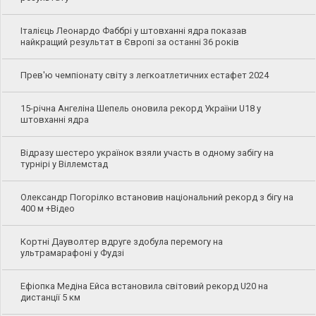
Італієць Леонардо Фаббрі у штовханні ядра показав
найкращий результат в Європі за останні 36 років
Прев'ю чемпіонату світу з легкоатлетичних естафет 2024
15-річна Ангеліна Шепель оновила рекорд України U18 у
штовханні ядра
Відразу шестеро українок взяли участь в одному забігу на
турнірі у Віллемстад
Олександр Погорілко встановив національний рекорд з бігу на
400 м +Відео
Кортні Дауволтер вдруге здобула перемогу на
ультрамарафоні у Фудзі
Ефіопка Медіна Ейса встановила світовий рекорд U20 на
дистанції 5 км