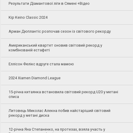
Результати Діамантової ліги в Сямені +Відео
Kip Keino Classic 2024
Арман Дюплантіс розпочав сезон із світового рекорду
Американський квартет оновив світовий рекорд у
комбінованій естафеті
Еллісон Фелікс вдруге стала мамою
2024 Xiamen Diamond League
15-річна китаянка встановила світовий рекорд U20 у метані
списа
Литовець Миколас Алекна побив найстаріший світовий
рекорд у метані диска
12-річна Яна Степаненко, на протезах, взяла участь у