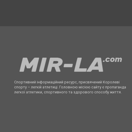
Спортивний інформаційний ресурс, присвячений Королеві
спорту – легкій атлетиці. Головною місією сайту є пропаганда
легкої атлетики, спортивного та здорового способу життя.