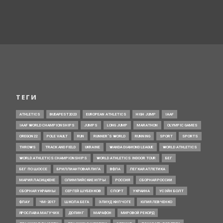
ТЕГИ
ATHLETICS
BUDAPEST2023
EUROPEAN ATHLETICS
HIGH JUMP
IAAF
IAAF WORLD CHAMPIONSHIPS
JUMPS
LONG JUMP
MARATHON
OLYMPIC GAMES
OREGON22
POLE VAULT
RUN
RUNNER’S WORLD
RUNNING
SPORT
SPORTS
THROWS
TRACK AND FIELD
UKRAINE
WANDA DIAMOND LEAGUE
WORLD ATHLETICS
WORLD ATHLETICS CHAMPIONSHIPS
WORLD ATHLETICS INDOOR TOUR
БЕГ
БЕГ ПО ШОССЕ
БРИЛЛИАНТОВАЯ ЛИГА
ВФЛА
ЛЕГКАЯ АТЛЕТИКА
МАРИЯ ЛАСИЦКЕНЕ
ОЛИМПИЙСКИЕ ИГРЫ
РОССИЯ
СБОРНАЯ РОССИИ
СБОРНАЯ УКРАИНЫ
СЕРГЕЙ ШУБЕНКОВ
СПОРТ
УКРАИНА
УСЭЙН БОЛТ
ФЛАУ
ЧМ-2017
ШКОЛА БЕГА
ЭЛИУД КИПЧОГЕ
ЮЛИЯ ЛЕВЧЕНКО
ЯРОСЛАВА МАГУЧИХ
ДОПИНГ
МАРАФОН
МИРОВОЙ РЕКОРД