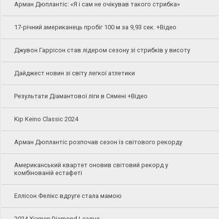
Арман Дюплантіс: «Я і сам не очікував такого стрибка»
17-річний американець пробіг 100 м за 9,93 сек. +Відео
Джувон Гаррісон став лідером сезону зі стрибків у висоту
Дайджест новин зі світу легкої атлетики
Результати Діамантової ліги в Сямені +Відео
Kip Keino Classic 2024
Арман Дюплантіс розпочав сезон із світового рекорду
Американський квартет оновив світовий рекорд у
комбінованій естафеті
Еллісон Фелікс вдруге стала мамою
2024 Xiamen Diamond League