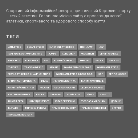
Спортивний інформаційний ресурс, присвячений Королеві спорту
– легкій атлетиці. Головною місією сайту є пропаганда легкої
атлетики, спортивного та здорового способу життя.
ТЕГИ
ATHLETICS
BUDAPEST2023
EUROPEAN ATHLETICS
HIGH JUMP
IAAF
IAAF WORLD CHAMPIONSHIPS
JUMPS
LONG JUMP
MARATHON
OLYMPIC GAMES
OREGON22
POLE VAULT
RUN
RUNNER’S WORLD
RUNNING
SPORT
SPORTS
THROWS
TRACK AND FIELD
UKRAINE
WANDA DIAMOND LEAGUE
WORLD ATHLETICS
WORLD ATHLETICS CHAMPIONSHIPS
WORLD ATHLETICS INDOOR TOUR
БЕГ
БЕГ ПО ШОССЕ
БРИЛЛИАНТОВАЯ ЛИГА
ВФЛА
ЛЕГКАЯ АТЛЕТИКА
МАРИЯ ЛАСИЦКЕНЕ
ОЛИМПИЙСКИЕ ИГРЫ
РОССИЯ
СБОРНАЯ РОССИИ
СБОРНАЯ УКРАИНЫ
СЕРГЕЙ ШУБЕНКОВ
СПОРТ
УКРАИНА
УСЭЙН БОЛТ
ФЛАУ
ЧМ-2017
ШКОЛА БЕГА
ЭЛИУД КИПЧОГЕ
ЮЛИЯ ЛЕВЧЕНКО
ЯРОСЛАВА МАГУЧИХ
ДОПИНГ
МАРАФОН
МИРОВОЙ РЕКОРД
ПРЫЖКИ В ВЫСОТУ
ПРЫЖКИ С ШЕСТОМ
СПРИНТ
ПОКАЗАТЬ ВСЕ ТЕГИ