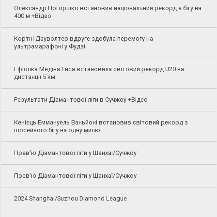
Олександр Погорілко встановив національний рекорд з бігу на
400 м +Відео
Кортні Дауволтер вдруге здобула перемогу на
ультрамарафоні у Фудзі
Ефіопка Медіна Ейса встановила світовий рекорд U20 на
дистанції 5 км
Результати Діамантової ліги в Сучжоу +Відео
Кенієць Еммануель Ваньйоні встановив світовий рекорд з
шосейного бігу на одну милю
Прев'ю Діамантової ліги у Шанхаї/Сучжоу
Прев'ю Діамантової ліги у Шанхаї/Сучжоу
2024 Shanghai/Suzhou Diamond League