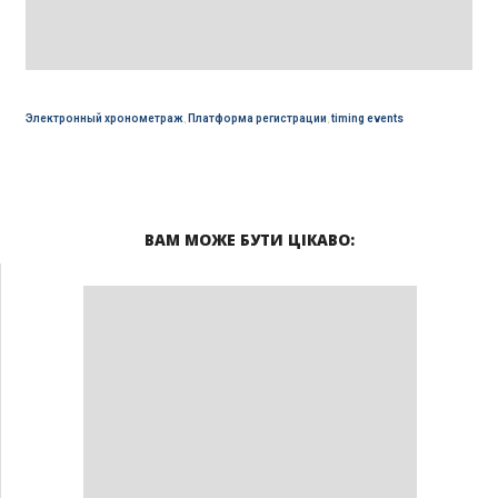
Электронный хронометраж
,
Платформа регистрации
,
timing events
ВАМ МОЖЕ БУТИ ЦІКАВО: