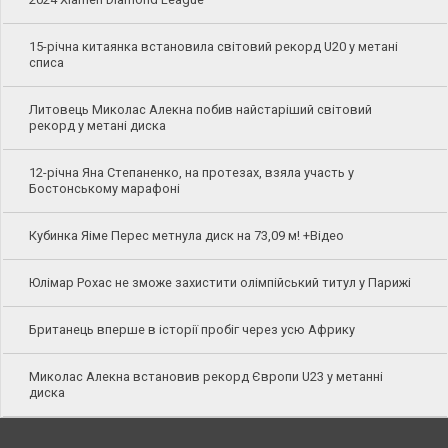
15-річна китаянка встановила світовий рекорд U20 у метані
списа
Литовець Миколас Алекна побив найстаріший світовий
рекорд у метані диска
12-річна Яна Степаненко, на протезах, взяла участь у
Бостонському марафоні
Кубинка Яіме Перес метнула диск на 73,09 м! +Відео
Юлімар Рохас не зможе захистити олімпійський титул у Парижі
Британець вперше в історії пробіг через усю Африку
Миколас Алекна встановив рекорд Європи U23 у метанні
диска