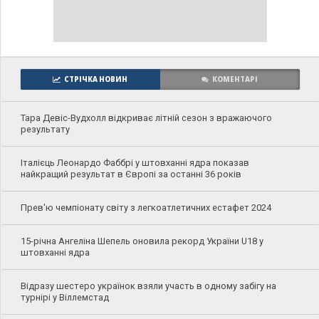
СТРІЧКА НОВИН
КОМЕНТАРІ
Тара Девіс-Вудхолл відкриває літній сезон з вражаючого
результату
Італієць Леонардо Фаббрі у штовханні ядра показав
найкращий результат в Європі за останні 36 років
Прев'ю чемпіонату світу з легкоатлетичних естафет 2024
15-річна Ангеліна Шепель оновила рекорд України U18 у
штовханні ядра
Відразу шестеро українок взяли участь в одному забігу на
турнірі у Віллемстад