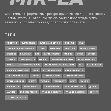
Спортивний інформаційний ресурс, присвячений Королеві спорту
– легкій атлетиці. Головною місією сайту є пропаганда легкої
атлетики, спортивного та здорового способу життя.
ТЕГИ
ATHLETICS
BUDAPEST2023
EUROPEAN ATHLETICS
HIGH JUMP
IAAF
IAAF WORLD CHAMPIONSHIPS
JUMPS
LONG JUMP
MARATHON
OLYMPIC GAMES
OREGON22
POLE VAULT
RUN
RUNNER’S WORLD
RUNNING
SPORT
SPORTS
THROWS
TRACK AND FIELD
UKRAINE
WANDA DIAMOND LEAGUE
WORLD ATHLETICS
WORLD ATHLETICS CHAMPIONSHIPS
WORLD ATHLETICS INDOOR TOUR
БЕГ
БЕГ ПО ШОССЕ
БРИЛЛИАНТОВАЯ ЛИГА
ВФЛА
ЛЕГКАЯ АТЛЕТИКА
МАРИЯ ЛАСИЦКЕНЕ
ОЛИМПИЙСКИЕ ИГРЫ
РОССИЯ
СБОРНАЯ РОССИИ
СБОРНАЯ УКРАИНЫ
СЕРГЕЙ ШУБЕНКОВ
СПОРТ
УКРАИНА
УСЭЙН БОЛТ
ФЛАУ
ЧМ-2017
ШКОЛА БЕГА
ЭЛИУД КИПЧОГЕ
ЮЛИЯ ЛЕВЧЕНКО
ЯРОСЛАВА МАГУЧИХ
ДОПИНГ
МАРАФОН
МИРОВОЙ РЕКОРД
ПРЫЖКИ В ВЫСОТУ
ПРЫЖКИ С ШЕСТОМ
СПРИНТ
ПОКАЗАТЬ ВСЕ ТЕГИ