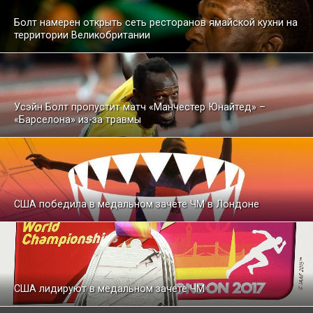
Болт намерен открыть сеть ресторанов ямайской кухни на
территории Великобритании
Усэйн Болт пропустит матч «Манчестер Юнайтед» –
«Барселона» из-за травмы
США победила в медальном зачете ЧМ в Лондоне
США лидируют в медальном зачете ЧМ