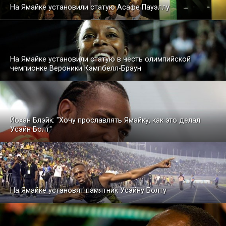
На Ямайке установили статую Асафе Пауэллу
На Ямайке установили статую в честь олимпийской
чемпионке Вероники Кэмпбелл-Браун
Йохан Блэйк: "Хочу прославлять Ямайку, как это делал
Усэйн Болт"
На Ямайке установят памятник Усэйну Болту