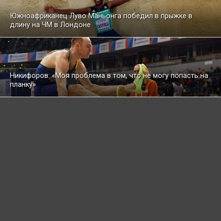
Южноафриканец Луво Маньонга победил в прыжке в
длину на ЧМ в Лондоне
Никифоров: «Моя проблема в том, что не могу попасть на
планку»