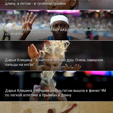
длину, а летом - в тройном прыжке
Бриттни Риз посвятила победу дедушке, который недавно
скончался
Дарья Клишина: "Хочется в теплый душ. Очень замерзли
пальцы на ногах"
Дарья Клишина с лучшим результатом вышла в финал ЧМ
по легкой атлетике в прыжках в длину