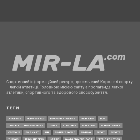
Спортивний інформаційний ресурс, присвячений Королеві спорту
– легкій атлетиці. Головною місією сайту є пропаганда легкої
атлетики, спортивного та здорового способу життя.
ТЕГИ
ATHLETICS
BUDAPEST2023
EUROPEAN ATHLETICS
HIGH JUMP
IAAF
IAAF WORLD CHAMPIONSHIPS
JUMPS
LONG JUMP
MARATHON
OLYMPIC GAMES
OREGON22
POLE VAULT
RUN
RUNNER’S WORLD
RUNNING
SPORT
SPORTS
THROWS
TRACK AND FIELD
UKRAINE
WANDA DIAMOND LEAGUE
WORLD ATHLETICS