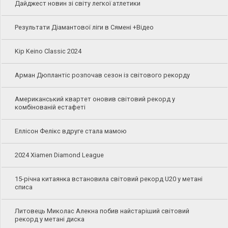
Дайджест новин зі світу легкої атлетики
Результати Діамантової ліги в Сямені +Відео
Kip Keino Classic 2024
Арман Дюплантіс розпочав сезон із світового рекорду
Американський квартет оновив світовий рекорд у
комбінованій естафеті
Еллісон Фелікс вдруге стала мамою
2024 Xiamen Diamond League
15-річна китаянка встановила світовий рекорд U20 у метані
списа
Литовець Миколас Алекна побив найстаріший світовий
рекорд у метані диска