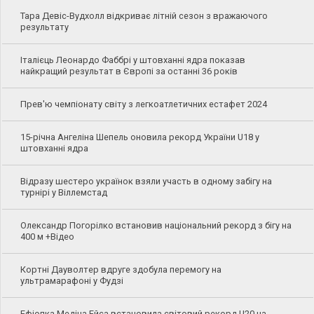
Тара Девіс-Вудхолл відкриває літній сезон з вражаючого
результату
Італієць Леонардо Фаббрі у штовханні ядра показав
найкращий результат в Європі за останні 36 років
Прев'ю чемпіонату світу з легкоатлетичних естафет 2024
15-річна Ангеліна Шепель оновила рекорд України U18 у
штовханні ядра
Відразу шестеро українок взяли участь в одному забігу на
турнірі у Віллемстад
Олександр Погорілко встановив національний рекорд з бігу на
400 м +Відео
Кортні Дауволтер вдруге здобула перемогу на
ультрамарафоні у Фудзі
Ефіопка Медіна Ейса встановила світовий рекорд U20 на