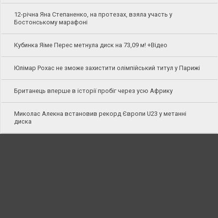
12-річна Яна Степаненко, на протезах, взяла участь у
Бостонському марафоні
Кубинка Яіме Перес метнула диск на 73,09 м! +Відео
Юлімар Рохас не зможе захистити олімпійський титул у Парижі
Британець вперше в історії пробіг через усю Африку
Миколас Алекна встановив рекорд Європи U23 у метанні
диска