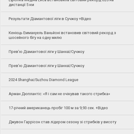
дистанції 5 км
Результати Діамантової ліги в Сучжоу +Відео
Кенієць Еммануель Ваньйоні встановив світовий рекорд з
шосейного бігу на одну милю
Прев'ю Діамантової ліги у Шанхаї/Сучжоу
Прев'ю Діамантової ліги у Шанхаї/Сучжоу
2024 Shanghai/Suzhou Diamond League
Арман Дюплантіс: «Я і сам не очікував такого стрибка»
17-річний американець пробіг 100 м за 9,93 сек. +Відео
Джувон Гаррісон став лідером сезону зі стрибків у висоту