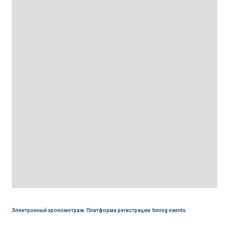
Электронный хронометраж
,
Платформа регистрации
,
timing events