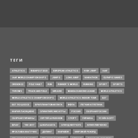
ТЕГИ
ATHLETICS
BUDAPEST2023
EUROPEAN ATHLETICS
HIGH JUMP
IAAF
IAAF WORLD CHAMPIONSHIPS
JUMPS
LONG JUMP
MARATHON
OLYMPIC GAMES
OREGON22
POLE VAULT
RUN
RUNNER’S WORLD
RUNNING
SPORT
SPORTS
THROWS
TRACK AND FIELD
UKRAINE
WANDA DIAMOND LEAGUE
WORLD ATHLETICS
WORLD ATHLETICS CHAMPIONSHIPS
WORLD ATHLETICS INDOOR TOUR
БЕГ
БЕГ ПО ШОССЕ
БРИЛЛИАНТОВАЯ ЛИГА
ВФЛА
ЛЕГКАЯ АТЛЕТИКА
МАРИЯ ЛАСИЦКЕНЕ
ОЛИМПИЙСКИЕ ИГРЫ
РОССИЯ
СБОРНАЯ РОССИИ
СБОРНАЯ УКРАИНЫ
СЕРГЕЙ ШУБЕНКОВ
СПОРТ
УКРАИНА
УСЭЙН БОЛТ
ФЛАУ
ЧМ-2017
ШКОЛА БЕГА
ЭЛИУД КИПЧОГЕ
ЮЛИЯ ЛЕВЧЕНКО
ЯРОСЛАВА МАГУЧИХ
ДОПИНГ
МАРАФОН
МИРОВОЙ РЕКОРД