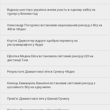
Відразу шестеро українок взяли участь в одному забігу на
турнірі у Віллемстад
Олександр Погорілко встановив національний рекорд з бігу на
400 м +Відео
Кортні Дауволтер вдруге здобула перемогу на
ультрамарафоні у Фудзі
Ефіопка Медіна Ейса встановила світовий рекорд U20 на
дистанції 5 км
Результати Діамантової ліги в Сучжоу +Відео
Кенієць Еммануель Ваньйоні встановив світовий рекорд з
шосейного бігу на одну милю
Прев'ю Діамантової ліги у Шанхаї/Сучжоу