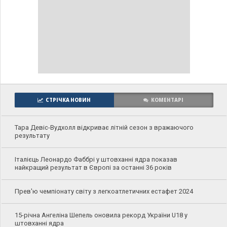
СТРІЧКА НОВИН
КОМЕНТАРІ
Тара Девіс-Вудхолл відкриває літній сезон з вражаючого
результату
Італієць Леонардо Фаббрі у штовханні ядра показав
найкращий результат в Європі за останні 36 років
Прев'ю чемпіонату світу з легкоатлетичних естафет 2024
15-річна Ангеліна Шепель оновила рекорд України U18 у
штовханні ядра