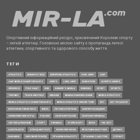
Спортивний інформаційний ресурс, присвячений Королеві спорту
– легкій атлетиці. Головною місією сайту є пропаганда легкої
атлетики, спортивного та здорового способу життя.
ТЕГИ
ATHLETICS
BUDAPEST2023
EUROPEAN ATHLETICS
HIGH JUMP
IAAF
IAAF WORLD CHAMPIONSHIPS
JUMPS
LONG JUMP
MARATHON
OLYMPIC GAMES
OREGON22
POLE VAULT
RUN
RUNNER’S WORLD
RUNNING
SPORT
SPORTS
THROWS
TRACK AND FIELD
UKRAINE
WANDA DIAMOND LEAGUE
WORLD ATHLETICS
WORLD ATHLETICS CHAMPIONSHIPS
WORLD ATHLETICS INDOOR TOUR
БЕГ
БЕГ ПО ШОССЕ
БРИЛЛИАНТОВАЯ ЛИГА
ВФЛА
ЛЕГКАЯ АТЛЕТИКА
МАРИЯ ЛАСИЦКЕНЕ
ОЛИМПИЙСКИЕ ИГРЫ
РОССИЯ
СБОРНАЯ РОССИИ
СБОРНАЯ УКРАИНЫ
СЕРГЕЙ ШУБЕНКОВ
СПОРТ
УКРАИНА
УСЭЙН БОЛТ
ФЛАУ
ЧМ-2017
ШКОЛА БЕГА
ЭЛИУД КИПЧОГЕ
ЮЛИЯ ЛЕВЧЕНКО
ЯРОСЛАВА МАГУЧИХ
ДОПИНГ
МАРАФОН
МИРОВОЙ РЕКОРД
ПРЫЖКИ В ВЫСОТУ
ПРЫЖКИ С ШЕСТОМ
СПРИНТ