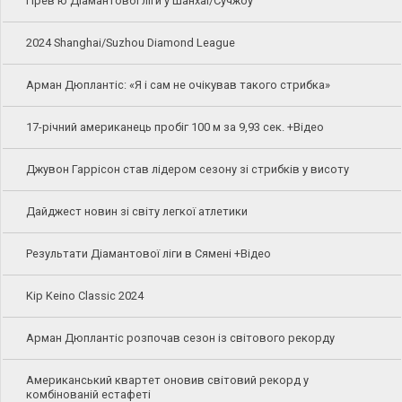
Прев'ю Діамантової ліги у Шанхаї/Сучжоу
2024 Shanghai/Suzhou Diamond League
Арман Дюплантіс: «Я і сам не очікував такого стрибка»
17-річний американець пробіг 100 м за 9,93 сек. +Відео
Джувон Гаррісон став лідером сезону зі стрибків у висоту
Дайджест новин зі світу легкої атлетики
Результати Діамантової ліги в Сямені +Відео
Kip Keino Classic 2024
Арман Дюплантіс розпочав сезон із світового рекорду
Американський квартет оновив світовий рекорд у
комбінованій естафеті