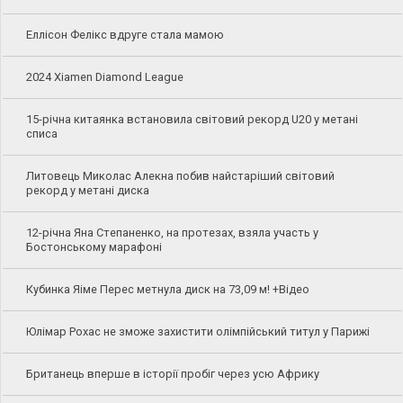
Еллісон Фелікс вдруге стала мамою
2024 Xiamen Diamond League
15-річна китаянка встановила світовий рекорд U20 у метані
списа
Литовець Миколас Алекна побив найстаріший світовий
рекорд у метані диска
12-річна Яна Степаненко, на протезах, взяла участь у
Бостонському марафоні
Кубинка Яіме Перес метнула диск на 73,09 м! +Відео
Юлімар Рохас не зможе захистити олімпійський титул у Парижі
Британець вперше в історії пробіг через усю Африку