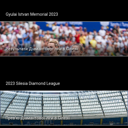
Gyulai Istvan Memorial 2023
Результати Діамантової ліги в Сілезії
2023 Silesia Diamond League
Прев'ю Діамантової ліги в Сілезії