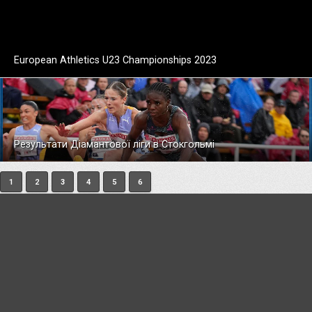
European Athletics U23 Championships 2023
Результати Діамантової ліги в Стокгольмі
1
2
3
4
5
6