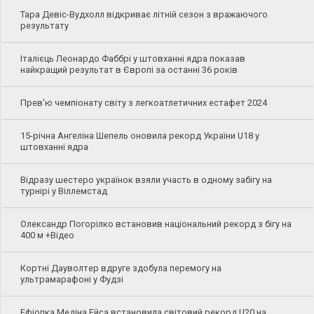
Тара Девіс-Вудхолл відкриває літній сезон з вражаючого
результату
Італієць Леонардо Фаббрі у штовханні ядра показав
найкращий результат в Європі за останні 36 років
Прев'ю чемпіонату світу з легкоатлетичних естафет 2024
15-річна Ангеліна Шепель оновила рекорд України U18 у
штовханні ядра
Відразу шестеро українок взяли участь в одному забігу на
турнірі у Віллемстад
Олександр Погорілко встановив національний рекорд з бігу на
400 м +Відео
Кортні Дауволтер вдруге здобула перемогу на
ультрамарафоні у Фудзі
Ефіопка Медіна Ейса встановила світовий рекорд U20 на