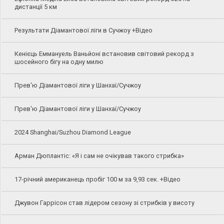
дистанції 5 км
Результати Діамантової ліги в Сучжоу +Відео
Кенієць Еммануель Ваньйоні встановив світовий рекорд з
шосейного бігу на одну милю
Прев'ю Діамантової ліги у Шанхаї/Сучжоу
Прев'ю Діамантової ліги у Шанхаї/Сучжоу
2024 Shanghai/Suzhou Diamond League
Арман Дюплантіс: «Я і сам не очікував такого стрибка»
17-річний американець пробіг 100 м за 9,93 сек. +Відео
Джувон Гаррісон став лідером сезону зі стрибків у висоту