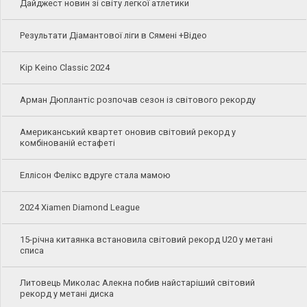
Дайджест новин зі світу легкої атлетики
Результати Діамантової ліги в Сямені +Відео
Kip Keino Classic 2024
Арман Дюплантіс розпочав сезон із світового рекорду
Американський квартет оновив світовий рекорд у
комбінованій естафеті
Еллісон Фелікс вдруге стала мамою
2024 Xiamen Diamond League
15-річна китаянка встановила світовий рекорд U20 у метані
списа
Литовець Миколас Алекна побив найстаріший світовий
рекорд у метані диска