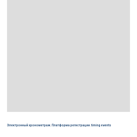
Электронный хронометраж
,
Платформа регистрации
,
timing events