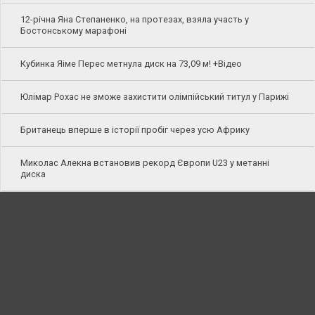
12-річна Яна Степаненко, на протезах, взяла участь у
Бостонському марафоні
Кубинка Яіме Перес метнула диск на 73,09 м! +Відео
Юлімар Рохас не зможе захистити олімпійський титул у Парижі
Британець вперше в історії пробіг через усю Африку
Миколас Алекна встановив рекорд Європи U23 у метанні
диска