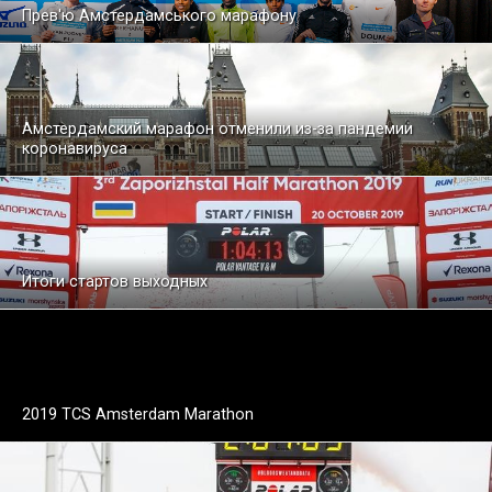
Прев'ю Амстердамського марафону
Амстердамский марафон отменили из-за пандемии
коронавируса
Итоги стартов выходных
2019 TCS Amsterdam Marathon