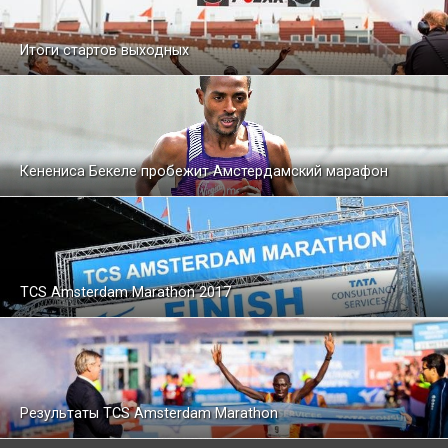
Итоги стартов выходных
Кенениса Бекеле пробежит Амстердамский марафон
TCS Amsterdam Marathon 2017
Результаты TCS Amsterdam Marathon