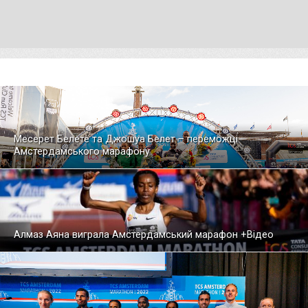
Месерет Белете та Джошуа Белет – переможці
Амстердамського марафону
Алмаз Аяна виграла Амстердамський марафон +Відео