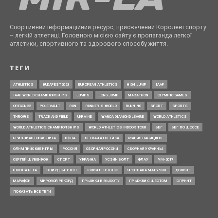
Спортивний інформаційний ресурс, присвячений Королеві спорту
– легкій атлетиці. Головною місією сайту є пропаганда легкої
атлетики, спортивного та здорового способу життя.
ТЕГИ
ATHLETICS
BUDAPEST2023
EUROPEAN ATHLETICS
HIGH JUMP
IAAF
IAAF WORLD CHAMPIONSHIPS
JUMPS
LONG JUMP
MARATHON
OLYMPIC GAMES
OREGON22
POLE VAULT
RUN
RUNNER’S WORLD
RUNNING
SPORT
SPORTS
THROWS
TRACK AND FIELD
UKRAINE
WANDA DIAMOND LEAGUE
WORLD ATHLETICS
WORLD ATHLETICS CHAMPIONSHIPS
WORLD ATHLETICS INDOOR TOUR
БЕГ
БЕГ ПО ШОССЕ
БРИЛЛИАНТОВАЯ ЛИГА
ВФЛА
ЛЕГКАЯ АТЛЕТИКА
МАРИЯ ЛАСИЦКЕНЕ
ОЛИМПИЙСКИЕ ИГРЫ
РОССИЯ
СБОРНАЯ РОССИИ
СБОРНАЯ УКРАИНЫ
СЕРГЕЙ ШУБЕНКОВ
СПОРТ
УКРАИНА
УСЭЙН БОЛТ
ФЛАУ
ЧМ-2017
ШКОЛА БЕГА
ЭЛИУД КИПЧОГЕ
ЮЛИЯ ЛЕВЧЕНКО
ЯРОСЛАВА МАГУЧИХ
ДОПИНГ
МАРАФОН
МИРОВОЙ РЕКОРД
ПРЫЖКИ В ВЫСОТУ
ПРЫЖКИ С ШЕСТОМ
СПРИНТ
ПОКАЗАТЬ ВСЕ ТЕГИ