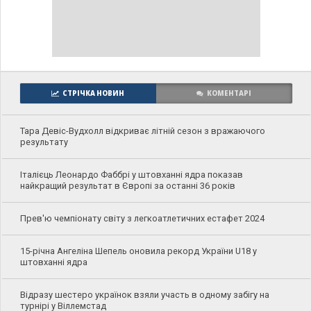
СТРІЧКА НОВИН
КОМЕНТАРІ
Тара Девіс-Вудхолл відкриває літній сезон з вражаючого
результату
Італієць Леонардо Фаббрі у штовханні ядра показав
найкращий результат в Європі за останні 36 років
Прев'ю чемпіонату світу з легкоатлетичних естафет 2024
15-річна Ангеліна Шепель оновила рекорд України U18 у
штовханні ядра
Відразу шестеро українок взяли участь в одному забігу на
турнірі у Віллемстад