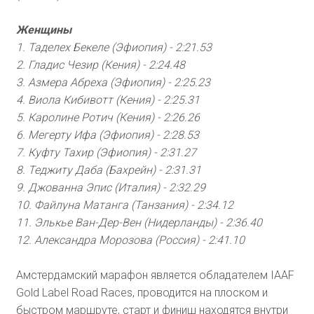
Женщины
1. Таделех Бекеле (Эфиопия) - 2:21.53
2. Гладис Чезир (Кения) - 2:24.48
3. Азмера Абреха (Эфиопия) - 2:25.23
4. Виола Кибивотт (Кения) - 2:25.31
5. Каролине Ротич (Кения) - 2:26.26
6. Мегерту Ифа (Эфиопия) - 2:28.53
7. Куфту Тахир (Эфиопия) - 2:31.27
8. Теджиту Даба (Бахрейн) - 2:31.31
9. Джованна Эпис (Италия) - 2:32.29
10. Файлуна Матанга (Танзания) - 2:34.12
11. Элькье Ван-Дер-Вен (Нидерланды) - 2:36.40
12. Александра Морозова (Россия) - 2:41.10
Амстердамский марафон является обладателем IAAF
Gold Label Road Races, проводится на плоском и
быстром маршруте, старт и финиш находятся внутри