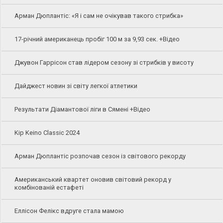
Арман Дюплантіс: «Я і сам не очікував такого стрибка»
17-річний американець пробіг 100 м за 9,93 сек. +Відео
Джувон Гаррісон став лідером сезону зі стрибків у висоту
Дайджест новин зі світу легкої атлетики
Результати Діамантової ліги в Сямені +Відео
Kip Keino Classic 2024
Арман Дюплантіс розпочав сезон із світового рекорду
Американський квартет оновив світовий рекорд у
комбінованій естафеті
Еллісон Фелікс вдруге стала мамою