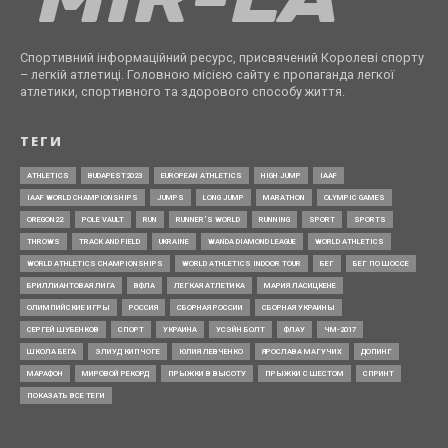
Спортивний інформаційний ресурс, присвячений Королеві спорту
– легкій атлетиці. Головною місією сайту є пропаганда легкої
атлетики, спортивного та здорового способу життя.
ТЕГИ
ATHLETICS
BUDAPEST2023
EUROPEAN ATHLETICS
HIGH JUMP
IAAF
IAAF WORLD CHAMPIONSHIPS
JUMPS
LONG JUMP
MARATHON
OLYMPIC GAMES
OREGON22
POLE VAULT
RUN
RUNNER’S WORLD
RUNNING
SPORT
SPORTS
THROWS
TRACK AND FIELD
UKRAINE
WANDA DIAMOND LEAGUE
WORLD ATHLETICS
WORLD ATHLETICS CHAMPIONSHIPS
WORLD ATHLETICS INDOOR TOUR
БЕГ
БЕГ ПО ШОССЕ
БРИЛЛИАНТОВАЯ ЛИГА
ВФЛА
ЛЕГКАЯ АТЛЕТИКА
МАРИЯ ЛАСИЦКЕНЕ
ОЛИМПИЙСКИЕ ИГРЫ
РОССИЯ
СБОРНАЯ РОССИИ
СБОРНАЯ УКРАИНЫ
СЕРГЕЙ ШУБЕНКОВ
СПОРТ
УКРАИНА
УСЭЙН БОЛТ
ФЛАУ
ЧМ-2017
ШКОЛА БЕГА
ЭЛИУД КИПЧОГЕ
ЮЛИЯ ЛЕВЧЕНКО
ЯРОСЛАВА МАГУЧИХ
ДОПИНГ
МАРАФОН
МИРОВОЙ РЕКОРД
ПРЫЖКИ В ВЫСОТУ
ПРЫЖКИ С ШЕСТОМ
СПРИНТ
ПОКАЗАТЬ ВСЕ ТЕГИ