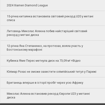
2024 Xiamen Diamond League
15-річна китаянка встановила світовий рекорд U20 у метані
списа
Литовець Миколас Алекна побив найстаріший світовий
рекорд у метані диска
12-річна Яна Степаненко, на протезах, взяла участь у
Бостонському марафоні
Кубинка Яіме Перес метнула диск на 73,09 м! +Відео
Юлімар Рохас не зможе захистити олімпійський титул у Парижі
Британець вперше в історії пробіг через усю Африку
Миколас Алекна встановив рекорд Європи U23 у метанні
диска