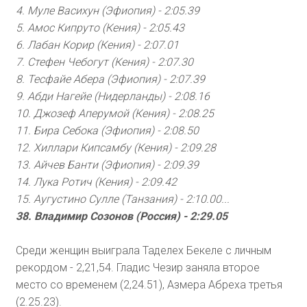
4. Муле Васихун (Эфиопия) - 2:05.39
5. Амос Кипруто (Кения) - 2:05.43
6. Лабан Корир (Кения) - 2:07.01
7. Стефен Чебогут (Кения) - 2:07.30
8. Тесфайе Абера (Эфиопия) - 2:07.39
9. Абди Нагейе (Нидерланды) - 2:08.16
10. Джозеф Аперумой (Кения) - 2:08.25
11. Бира Себока (Эфиопия) - 2:08.50
12. Хиллари Кипсамбу (Кения) - 2:09.28
13. Айчев Банти (Эфиопия) - 2:09.39
14. Лука Ротич (Кения) - 2:09.42
15. Аугустино Сулле (Танзания) - 2:10.00...
38. Владимир Созонов (Россия) - 2:29.05
Среди женщин выиграла Таделех Бекеле с личным
рекордом - 2,21,54. Гладис Чезир заняла второе
место со временем (2,24.51), Азмера Абреха третья
(2.25.23).