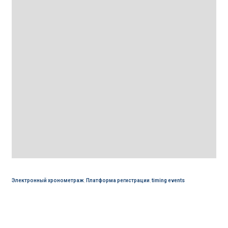
Электронный хронометраж
,
Платформа регистрации
,
timing events