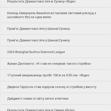
Результати Діамантової ліги в Сучжоу +Відео
Кенієць Еммануель Ваньйоні встановив світовий рекорд з
шосейного бігу на одну милю
Прев'ю Діамантової ліги у Шанхаї/Сучжоу
Прев'ю Діамантової ліги у Шанхаї/Сучжоу
2024 Shanghai/Suzhou Diamond League
Арман Дюплантіс: «Я і сам не очікував такого стрибка»
17-річний американець пробіг 100 м за 9,93 сек. +Відео
Джувон Гаррісон став лідером сезону зі стрибків у висоту
Дайджест новин зі світу легкої атлетики
Результати Діамантової ліги в Сямені +Відео