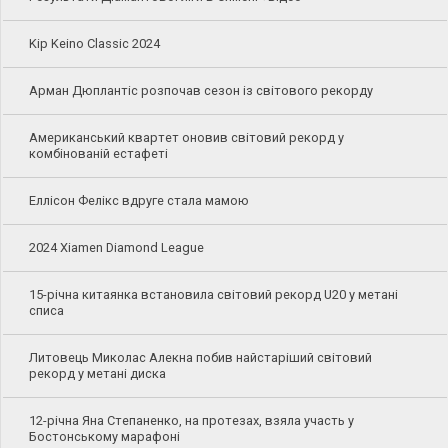
Kip Keino Classic 2024
Арман Дюплантіс розпочав сезон із світового рекорду
Американський квартет оновив світовий рекорд у
комбінованій естафеті
Еллісон Фелікс вдруге стала мамою
2024 Xiamen Diamond League
15-річна китаянка встановила світовий рекорд U20 у метані
списа
Литовець Миколас Алекна побив найстаріший світовий
рекорд у метані диска
12-річна Яна Степаненко, на протезах, взяла участь у
Бостонському марафоні