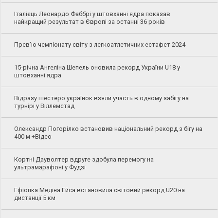
Італієць Леонардо Фаббрі у штовханні ядра показав
найкращий результат в Європі за останні 36 років
Прев'ю чемпіонату світу з легкоатлетичних естафет 2024
15-річна Ангеліна Шепель оновила рекорд України U18 у
штовханні ядра
Відразу шестеро українок взяли участь в одному забігу на
турнірі у Віллемстад
Олександр Погорілко встановив національний рекорд з бігу на
400 м +Відео
Кортні Дауволтер вдруге здобула перемогу на
ультрамарафоні у Фудзі
Ефіопка Медіна Ейса встановила світовий рекорд U20 на
дистанції 5 км