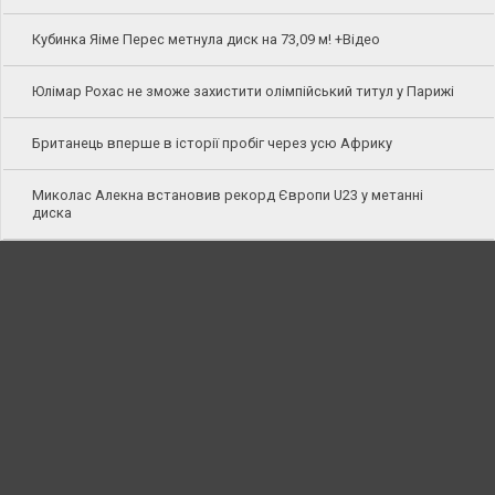
Кубинка Яіме Перес метнула диск на 73,09 м! +Відео
Юлімар Рохас не зможе захистити олімпійський титул у Парижі
Британець вперше в історії пробіг через усю Африку
Миколас Алекна встановив рекорд Європи U23 у метанні
диска