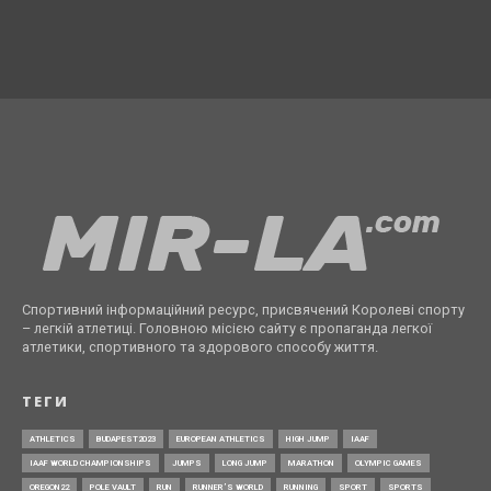
Спортивний інформаційний ресурс, присвячений Королеві спорту
– легкій атлетиці. Головною місією сайту є пропаганда легкої
атлетики, спортивного та здорового способу життя.
ТЕГИ
ATHLETICS
BUDAPEST2023
EUROPEAN ATHLETICS
HIGH JUMP
IAAF
IAAF WORLD CHAMPIONSHIPS
JUMPS
LONG JUMP
MARATHON
OLYMPIC GAMES
OREGON22
POLE VAULT
RUN
RUNNER’S WORLD
RUNNING
SPORT
SPORTS