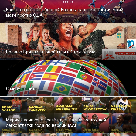
Известен состав сборной Европы на легкоатлетический
матч против США
Превью Бриллиантовой лиги в Стокгольме
С миру по нитке
Мария Ласицкене претендует на звание лучшей
легкоатлетки года по версии IAAF