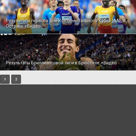
Результаты первого дня Континентального Кубка IAAF в
Остраве +Видео
Результаты Бриллиантовой лиги в Брюсселе +Видео
1
2