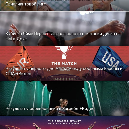
Бриллиантовой лиге
Кубинка Яйме Перес выиграла золото в метании диска на
ЧМ в Дохе
Результаты первого дня матча между сборными Европы и
США +Видео
Результаты соревнований в Загребе +Видео