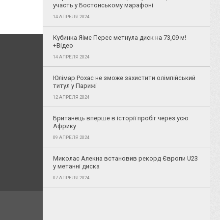
участь у Бостонському марафоні
14 АПРЕЛЯ 2024
Кубинка Яіме Перес метнула диск на 73,09 м!
+Відео
14 АПРЕЛЯ 2024
Юлімар Рохас не зможе захистити олімпійський
титул у Парижі
12 АПРЕЛЯ 2024
Британець вперше в історії пробіг через усю
Африку
09 АПРЕЛЯ 2024
Миколас Алекна встановив рекорд Європи U23
у метанні диска
07 АПРЕЛЯ 2024