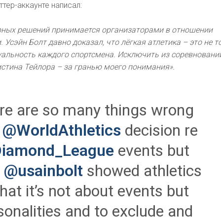
ттер-аккаунте написал:
рных решений принимается организаторами в отношении
 Усэйн Болт давно доказал, что лёгкая атлетика – это не т
дуальность каждого спортсмена. Исключить из соревнований
истина Тейлора – за гранью моего понимания».
re are so many things wrong
h
@WorldAthletics
decision re
iamond_League
events but
t
@usainbolt
showed athletics
that it’s not about events but
sonalities and to exclude and