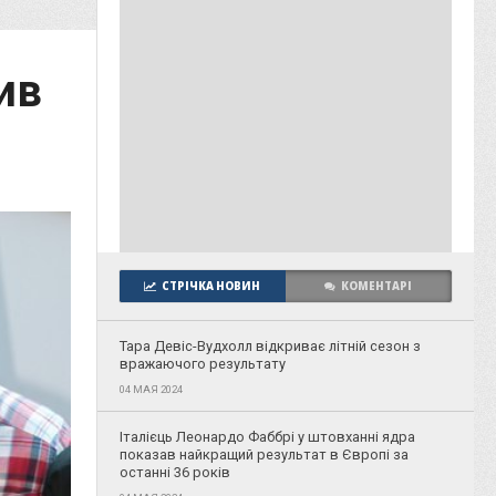
ив
СТРІЧКА НОВИН
КОМЕНТАРІ
Тара Девіс-Вудхолл відкриває літній сезон з
вражаючого результату
04 МАЯ 2024
Італієць Леонардо Фаббрі у штовханні ядра
показав найкращий результат в Європі за
останні 36 років