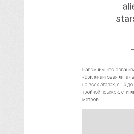
al
sta
—
Напомним, что органи
«Бриллиантовая лига»
на всех этапах, с 16 д
тройной прыжок, стипль
метров.