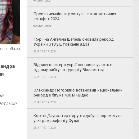
04 МАЯ 2024
Прев'ю чемпіонату світу з легкоатлетичних
естафет 2024
02 МАЯ 2024
15-річна Ангеліна Шепель оновила рекорд
України U18 у штовханні ядра
ло: bfla.eu
30 АПРЕЛЯ 2024
Відразу шестеро українок взяли участь в
Сандра
одному забігу на турнірі у Віллемстад
ли
30 АПРЕЛЯ 2024
Олександр Погорілко встановив національний
й,
рекорд з бігу на 400 м +Відео
метание
30 АПРЕЛЯ 2024
Кортні Дауволтер вдруге здобула перемогу на
ультрамарафоні у Фудзі
28 АПРЕЛЯ 2024