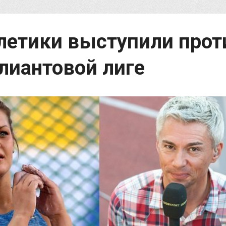
летики выступили прот
лиантовой лиге