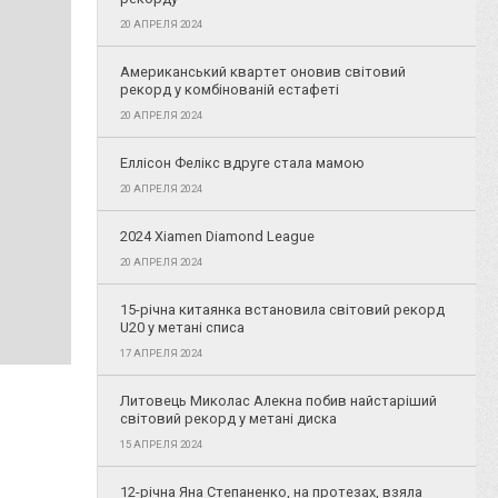
20 АПРЕЛЯ 2024
Американський квартет оновив світовий
рекорд у комбінованій естафеті
20 АПРЕЛЯ 2024
Еллісон Фелікс вдруге стала мамою
20 АПРЕЛЯ 2024
2024 Xiamen Diamond League
20 АПРЕЛЯ 2024
15-річна китаянка встановила світовий рекорд
U20 у метані списа
17 АПРЕЛЯ 2024
Литовець Миколас Алекна побив найстаріший
світовий рекорд у метані диска
15 АПРЕЛЯ 2024
12-річна Яна Степаненко, на протезах, взяла