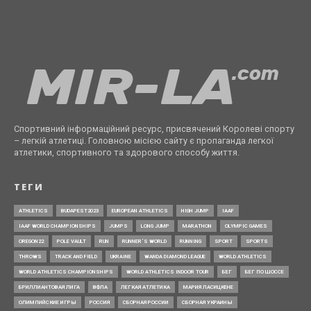
Спортивний інформаційний ресурс, присвячений Королеві спорту
– легкій атлетиці. Головною місією сайту є пропаганда легкої
атлетики, спортивного та здорового способу життя.
ТЕГИ
ATHLETICS
BUDAPEST2023
EUROPEAN ATHLETICS
HIGH JUMP
IAAF
IAAF WORLD CHAMPIONSHIPS
JUMPS
LONG JUMP
MARATHON
OLYMPIC GAMES
OREGON22
POLE VAULT
RUN
RUNNER’S WORLD
RUNNING
SPORT
SPORTS
THROWS
TRACK AND FIELD
UKRAINE
WANDA DIAMOND LEAGUE
WORLD ATHLETICS
WORLD ATHLETICS CHAMPIONSHIPS
WORLD ATHLETICS INDOOR TOUR
БЕГ
БЕГ ПО ШОССЕ
БРИЛЛИАНТОВАЯ ЛИГА
ВФЛА
ЛЕГКАЯ АТЛЕТИКА
МАРИЯ ЛАСИЦКЕНЕ
ОЛИМПИЙСКИЕ ИГРЫ
РОССИЯ
СБОРНАЯ РОССИИ
СБОРНАЯ УКРАИНЫ