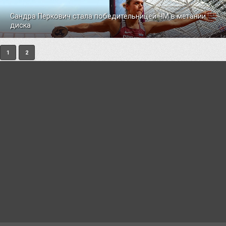
Сандра Перкович стала победительницей ЧМ в метании
диска
1
2