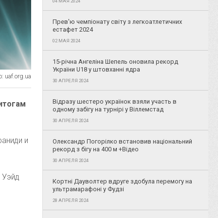
04 МАЯ 2024
Прев'ю чемпіонату світу з легкоатлетичних
естафет 2024
02 МАЯ 2024
15-річна Ангеліна Шепель оновила рекорд
України U18 у штовханні ядра
 uaf.org.ua
30 АПРЕЛЯ 2024
Відразу шестеро українок взяли участь в
 итогам
одному забігу на турнірі у Віллемстад
30 АПРЕЛЯ 2024
фаниди и
Олександр Погорілко встановив національний
рекорд з бігу на 400 м +Відео
30 АПРЕЛЯ 2024
 Уэйд
Кортні Дауволтер вдруге здобула перемогу на
ультрамарафоні у Фудзі
28 АПРЕЛЯ 2024