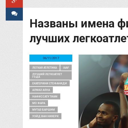
Названы имена фи
лучших легкоатле
06/11/2017
ЛЕГКАЯ АТЛЕТИКА
IAAF
ЛУЧШИЙ ЛЕГКОАТЛЕТ
ГОДА
ЕКАТЕРИНИ СТЕФАНИДИ
АЛМАЗ АЯНА
НАФИССАТУ ТИАМ
МО ФАРА
МУТАЗ БАРШИМ
УЭЙД ВАН НИКЕРК