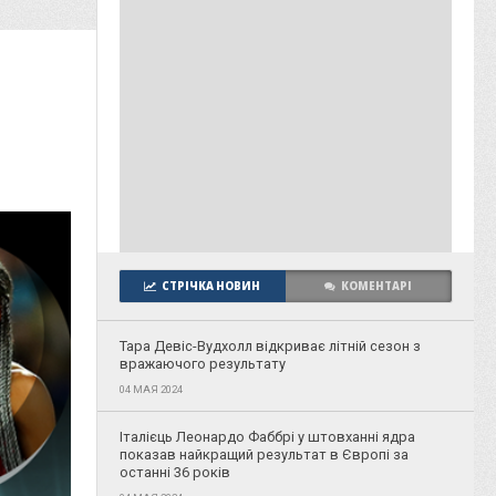
СТРІЧКА НОВИН
КОМЕНТАРІ
Тара Девіс-Вудхолл відкриває літній сезон з
вражаючого результату
04 МАЯ 2024
Італієць Леонардо Фаббрі у штовханні ядра
показав найкращий результат в Європі за
останні 36 років