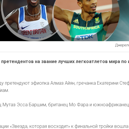
Джерело:
у претендентов на звание лучших легкоатлетов мира по
у претендуют эфиопка Алмаз Айян, гречанка Екатерини Сте
иам.
ец Мутаз Эсса Баршим, британец Мо Фара и южноафриканец
ации «Звезда, которая восходит» к финальной тройки вошла