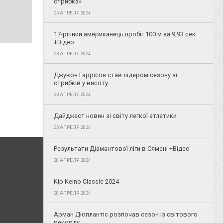
стрибка»
25 АПРЕЛЯ 2024
17-річний американець пробіг 100 м за 9,93 сек.
+Відео
23 АПРЕЛЯ 2024
Джувон Гаррісон став лідером сезону зі
стрибків у висоту
23 АПРЕЛЯ 2024
Дайджест новин зі світу легкої атлетики
23 АПРЕЛЯ 2024
Результати Діамантової ліги в Сямені +Відео
20 АПРЕЛЯ 2024
Kip Keino Classic 2024
20 АПРЕЛЯ 2024
Арман Дюплантіс розпочав сезон із світового
рекорду