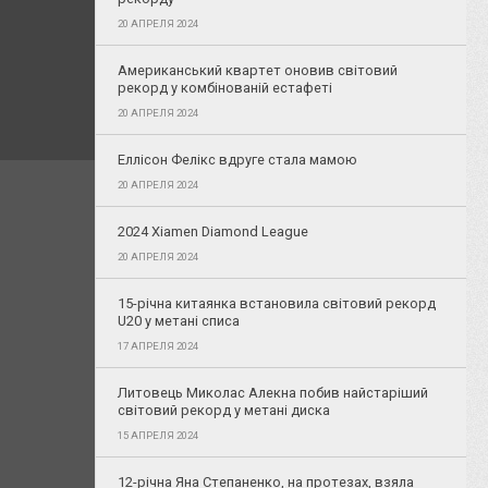
20 АПРЕЛЯ 2024
Американський квартет оновив світовий
рекорд у комбінованій естафеті
20 АПРЕЛЯ 2024
Еллісон Фелікс вдруге стала мамою
20 АПРЕЛЯ 2024
2024 Xiamen Diamond League
20 АПРЕЛЯ 2024
15-річна китаянка встановила світовий рекорд
U20 у метані списа
17 АПРЕЛЯ 2024
Литовець Миколас Алекна побив найстаріший
світовий рекорд у метані диска
15 АПРЕЛЯ 2024
12-річна Яна Степаненко, на протезах, взяла