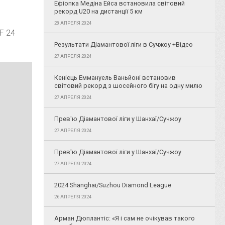
Ефіопка Медіна Ейса встановила світовий
рекорд U20 на дистанції 5 км
28 АПРЕЛЯ 2024
F 24
Результати Діамантової ліги в Сучжоу +Відео
27 АПРЕЛЯ 2024
Кенієць Еммануель Ваньйоні встановив
світовий рекорд з шосейного бігу на одну милю
27 АПРЕЛЯ 2024
Прев'ю Діамантової ліги у Шанхаї/Сучжоу
27 АПРЕЛЯ 2024
Прев'ю Діамантової ліги у Шанхаї/Сучжоу
27 АПРЕЛЯ 2024
2024 Shanghai/Suzhou Diamond League
26 АПРЕЛЯ 2024
Арман Дюплантіс: «Я і сам не очікував такого