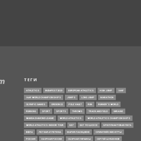
ТЕГИ
ATHLETICS
BUDAPEST2023
EUROPEAN ATHLETICS
HIGH JUMP
IAAF
IAAF WORLD CHAMPIONSHIPS
JUMPS
LONG JUMP
MARATHON
OLYMPIC GAMES
OREGON22
POLE VAULT
RUN
RUNNER’S WORLD
RUNNING
SPORT
SPORTS
THROWS
TRACK AND FIELD
UKRAINE
WANDA DIAMOND LEAGUE
WORLD ATHLETICS
WORLD ATHLETICS CHAMPIONSHIPS
WORLD ATHLETICS INDOOR TOUR
БЕГ
БЕГ ПО ШОССЕ
БРИЛЛИАНТОВАЯ ЛИГА
ВФЛА
ЛЕГКАЯ АТЛЕТИКА
МАРИЯ ЛАСИЦКЕНЕ
ОЛИМПИЙСКИЕ ИГРЫ
РОССИЯ
СБОРНАЯ РОССИИ
СБОРНАЯ УКРАИНЫ
СЕРГЕЙ ШУБЕНКОВ