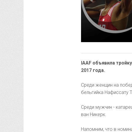
IAAF объявила тройк
2017 года.
Среди женщин на побед
бельгийка Нафиссату Т
Среди мужчин - катар
ван Никерк.
Напомним, что в номин