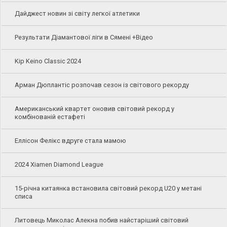
Дайджест новин зі світу легкої атлетики
Результати Діамантової ліги в Сямені +Відео
Kip Keino Classic 2024
Арман Дюплантіс розпочав сезон із світового рекорду
Американський квартет оновив світовий рекорд у
комбінованій естафеті
Еллісон Фелікс вдруге стала мамою
2024 Xiamen Diamond League
15-річна китаянка встановила світовий рекорд U20 у метані
списа
Литовець Миколас Алекна побив найстаріший світовий