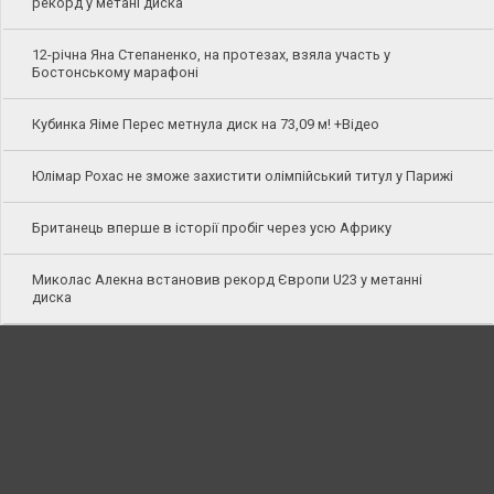
рекорд у метані диска
12-річна Яна Степаненко, на протезах, взяла участь у
Бостонському марафоні
Кубинка Яіме Перес метнула диск на 73,09 м! +Відео
Юлімар Рохас не зможе захистити олімпійський титул у Парижі
Британець вперше в історії пробіг через усю Африку
Миколас Алекна встановив рекорд Європи U23 у метанні
диска