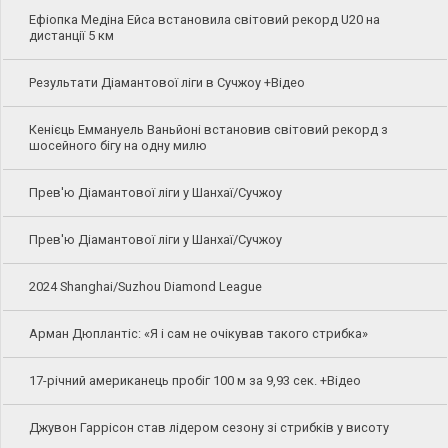
Ефіопка Медіна Ейса встановила світовий рекорд U20 на
дистанції 5 км
Результати Діамантової ліги в Сучжоу +Відео
Кенієць Еммануель Ваньйоні встановив світовий рекорд з
шосейного бігу на одну милю
Прев'ю Діамантової ліги у Шанхаї/Сучжоу
Прев'ю Діамантової ліги у Шанхаї/Сучжоу
2024 Shanghai/Suzhou Diamond League
Арман Дюплантіс: «Я і сам не очікував такого стрибка»
17-річний американець пробіг 100 м за 9,93 сек. +Відео
Джувон Гаррісон став лідером сезону зі стрибків у висоту