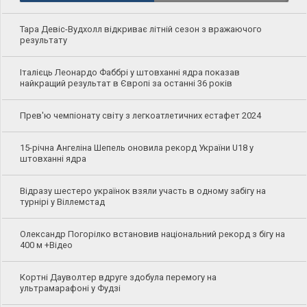
Тара Девіс-Вудхолл відкриває літній сезон з вражаючого
результату
Італієць Леонардо Фаббрі у штовханні ядра показав
найкращий результат в Європі за останні 36 років
Прев'ю чемпіонату світу з легкоатлетичних естафет 2024
15-річна Ангеліна Шепель оновила рекорд України U18 у
штовханні ядра
Відразу шестеро українок взяли участь в одному забігу на
турнірі у Віллемстад
Олександр Погорілко встановив національний рекорд з бігу на
400 м +Відео
Кортні Дауволтер вдруге здобула перемогу на
ультрамарафоні у Фудзі