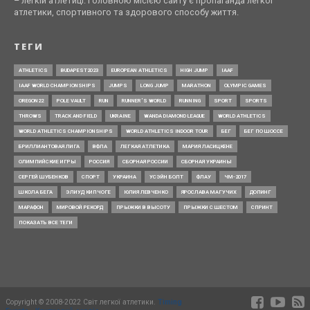
– легкій атлетиці. Головною місією сайту є пропаганда легкої
атлетики, спортивного та здорового способу життя.
ТЕГИ
ATHLETICS
BUDAPEST2023
EUROPEAN ATHLETICS
HIGH JUMP
IAAF
IAAF WORLD CHAMPIONSHIPS
JUMPS
LONG JUMP
MARATHON
OLYMPIC GAMES
OREGON22
POLE VAULT
RUN
RUNNER’S WORLD
RUNNING
SPORT
SPORTS
THROWS
TRACK AND FIELD
UKRAINE
WANDA DIAMOND LEAGUE
WORLD ATHLETICS
WORLD ATHLETICS CHAMPIONSHIPS
WORLD ATHLETICS INDOOR TOUR
БЕГ
БЕГ ПО ШОССЕ
БРИЛЛИАНТОВАЯ ЛИГА
ВФЛА
ЛЕГКАЯ АТЛЕТИКА
МАРИЯ ЛАСИЦКЕНЕ
ОЛИМПИЙСКИЕ ИГРЫ
РОССИЯ
СБОРНАЯ РОССИИ
СБОРНАЯ УКРАИНЫ
СЕРГЕЙ ШУБЕНКОВ
СПОРТ
УКРАИНА
УСЭЙН БОЛТ
ФЛАУ
ЧМ-2017
ШКОЛА БЕГА
ЭЛИУД КИПЧОГЕ
ЮЛИЯ ЛЕВЧЕНКО
ЯРОСЛАВА МАГУЧИХ
ДОПИНГ
МАРАФОН
МИРОВОЙ РЕКОРД
ПРЫЖКИ В ВЫСОТУ
ПРЫЖКИ С ШЕСТОМ
СПРИНТ
ПОКАЗАТЬ ВСЕ ТЕГИ
Copyright © 2008-2022 Світ легкої атлетики.
Timing