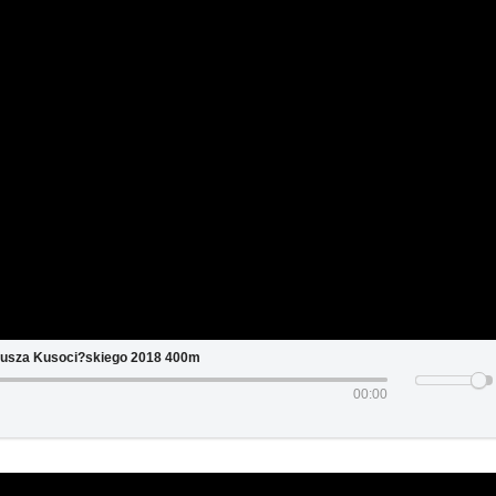
usza Kusoci?skiego 2018 400m
00:00