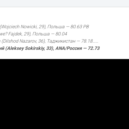
(Wojciech Nowicki, 29), Польша — 80.63 PB
we? Fajdek, 29), Польша — 80.04
(Dilshod Nazarov, 36), Таджикистан — 78.18……
й (Aleksey Sokirskiy, 33), ANA/Россия — 72.73