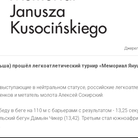
Джерело
льша) прошёл легкоатлетический турнир «Мемориал Ян
, выступающие в нейтральном статусе, российские легкоатле
енков и метатель молота Алексей Сокирский.
ду в беге на 110 м с барьерами с результатом - 13,25 сек
льский бегун Дамьян Чикер (13,42). Третьим стал южноафр
.