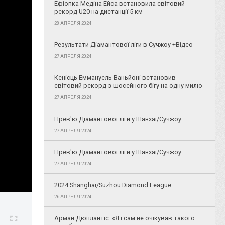
Ефіопка Медіна Ейса встановила світовий
рекорд U20 на дистанції 5 км
28 АПРЕЛЯ 2024
Результати Діамантової ліги в Сучжоу +Відео
27 АПРЕЛЯ 2024
Кенієць Еммануель Ваньйоні встановив
світовий рекорд з шосейного бігу на одну милю
27 АПРЕЛЯ 2024
Прев'ю Діамантової ліги у Шанхаї/Сучжоу
27 АПРЕЛЯ 2024
Прев'ю Діамантової ліги у Шанхаї/Сучжоу
27 АПРЕЛЯ 2024
2024 Shanghai/Suzhou Diamond League
26 АПРЕЛЯ 2024
Арман Дюплантіс: «Я і сам не очікував такого