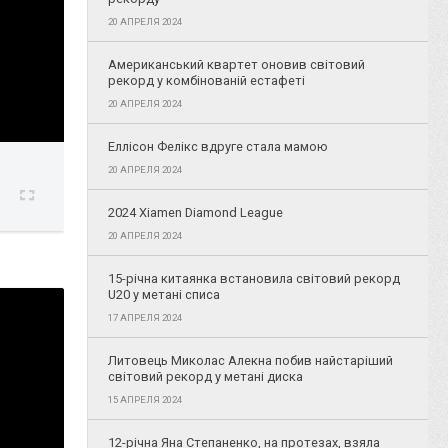
20 АПРЕЛЯ 2024
Американський квартет оновив світовий
рекорд у комбінованій естафеті
20 АПРЕЛЯ 2024
Еллісон Фелікс вдруге стала мамою
20 АПРЕЛЯ 2024
2024 Xiamen Diamond League
20 АПРЕЛЯ 2024
15-річна китаянка встановила світовий рекорд
U20 у метані списа
17 АПРЕЛЯ 2024
Литовець Миколас Алекна побив найстаріший
світовий рекорд у метані диска
15 АПРЕЛЯ 2024
12-річна Яна Степаненко, на протезах, взяла