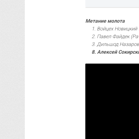
Метание молота
1. Войцех Новицкий 
2. Павел Файдек (Pa
3. Дильшод Назаров 
8. Алексей Сокирски