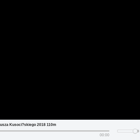
usza Kusoci?skiego 2018 110m
00:00