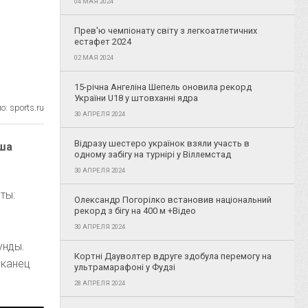
04 МАЯ 2024
Прев'ю чемпіонату світу з легкоатлетичних
естафет 2024
02 МАЯ 2024
15-річна Ангеліна Шепель оновила рекорд
України U18 у штовханні ядра
: sports.ru
30 АПРЕЛЯ 2024
Відразу шестеро українок взяли участь в
уша
одному забігу на турнірі у Віллемстад
30 АПРЕЛЯ 2024
ты:
Олександр Погорілко встановив національний
рекорд з бігу на 400 м +Відео
30 АПРЕЛЯ 2024
унды.
Кортні Дауволтер вдруге здобула перемогу на
иканец
ультрамарафоні у Фудзі
28 АПРЕЛЯ 2024