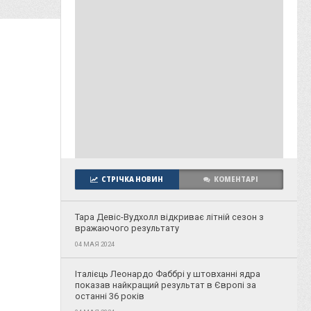
СТРІЧКА НОВИН
КОМЕНТАРІ
Тара Девіс-Вудхолл відкриває літній сезон з
вражаючого результату
04 МАЯ 2024
Італієць Леонардо Фаббрі у штовханні ядра
показав найкращий результат в Європі за
останні 36 років