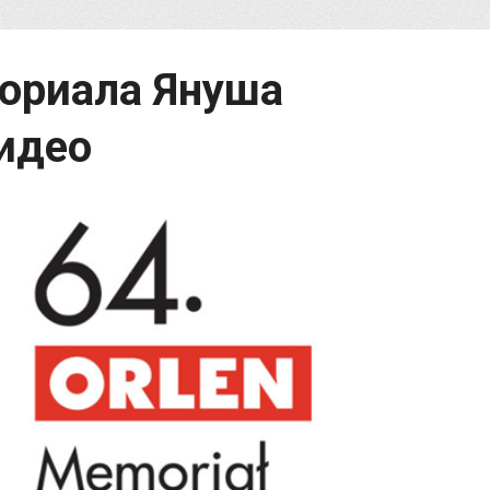
ориала Януша
идео