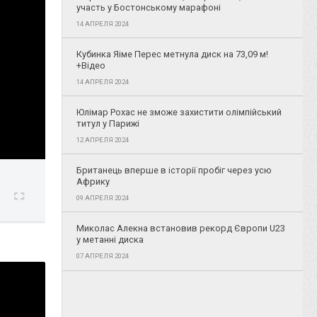
участь у Бостонському марафоні
14 АПРЕЛЯ 2024
Кубинка Яіме Перес метнула диск на 73,09 м!
+Відео
14 АПРЕЛЯ 2024
Юлімар Рохас не зможе захистити олімпійський
титул у Парижі
12 АПРЕЛЯ 2024
Британець вперше в історії пробіг через усю
Африку
09 АПРЕЛЯ 2024
Миколас Алекна встановив рекорд Європи U23
у метанні диска
07 АПРЕЛЯ 2024