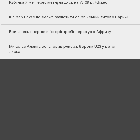
Кубинка Яіме Перес метнула диск на 73,09 м! +Відео
Юлімар Рохас не зможе захистити олімпійський титул у Парижі
Британець вперше в історії пробіг через усю Африку
Миколас Алекна встановив рекорд Європи U23 у метанні
диска