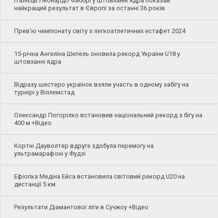
Італієць Леонардо Фаббрі у штовханні ядра показав
найкращий результат в Європі за останні 36 років
Прев'ю чемпіонату світу з легкоатлетичних естафет 2024
15-річна Ангеліна Шепель оновила рекорд України U18 у
штовханні ядра
Відразу шестеро українок взяли участь в одному забігу на
турнірі у Віллемстад
Олександр Погорілко встановив національний рекорд з бігу на
400 м +Відео
Кортні Дауволтер вдруге здобула перемогу на
ультрамарафоні у Фудзі
Ефіопка Медіна Ейса встановила світовий рекорд U20 на
дистанції 5 км
Результати Діамантової ліги в Сучжоу +Відео