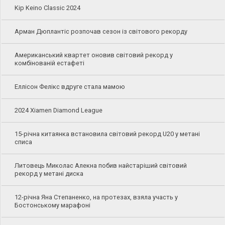
Kip Keino Classic 2024
Арман Дюплантіс розпочав сезон із світового рекорду
Американський квартет оновив світовий рекорд у
комбінованій естафеті
Еллісон Фелікс вдруге стала мамою
2024 Xiamen Diamond League
15-річна китаянка встановила світовий рекорд U20 у метані
списа
Литовець Миколас Алекна побив найстаріший світовий
рекорд у метані диска
12-річна Яна Степаненко, на протезах, взяла участь у
Бостонському марафоні