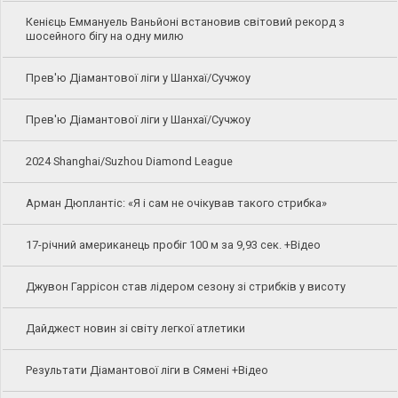
Кенієць Еммануель Ваньйоні встановив світовий рекорд з
шосейного бігу на одну милю
Прев'ю Діамантової ліги у Шанхаї/Сучжоу
Прев'ю Діамантової ліги у Шанхаї/Сучжоу
2024 Shanghai/Suzhou Diamond League
Арман Дюплантіс: «Я і сам не очікував такого стрибка»
17-річний американець пробіг 100 м за 9,93 сек. +Відео
Джувон Гаррісон став лідером сезону зі стрибків у висоту
Дайджест новин зі світу легкої атлетики
Результати Діамантової ліги в Сямені +Відео