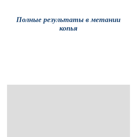
Полные результаты в метании
копья