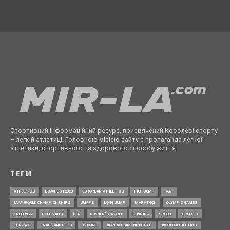
Спортивний інформаційний ресурс, присвячений Королеві спорту
– легкій атлетиці. Головною місією сайту є пропаганда легкої
атлетики, спортивного та здорового способу життя.
ТЕГИ
ATHLETICS
BUDAPEST2023
EUROPEAN ATHLETICS
HIGH JUMP
IAAF
IAAF WORLD CHAMPIONSHIPS
JUMPS
LONG JUMP
MARATHON
OLYMPIC GAMES
OREGON22
POLE VAULT
RUN
RUNNER’S WORLD
RUNNING
SPORT
SPORTS
THROWS
TRACK AND FIELD
UKRAINE
WANDA DIAMOND LEAGUE
WORLD ATHLETICS