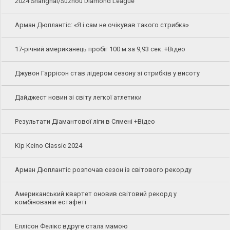
2024 Shanghai/Suzhou Diamond League
Арман Дюплантіс: «Я і сам не очікував такого стрибка»
17-річний американець пробіг 100 м за 9,93 сек. +Відео
Джувон Гаррісон став лідером сезону зі стрибків у висоту
Дайджест новин зі світу легкої атлетики
Результати Діамантової ліги в Сямені +Відео
Kip Keino Classic 2024
Арман Дюплантіс розпочав сезон із світового рекорду
Американський квартет оновив світовий рекорд у
комбінованій естафеті
Еллісон Фелікс вдруге стала мамою