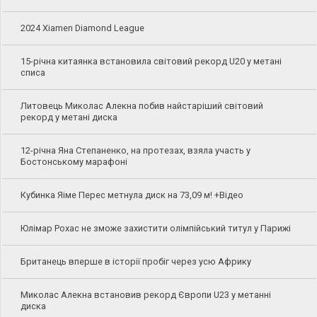
2024 Xiamen Diamond League
15-річна китаянка встановила світовий рекорд U20 у метані
списа
Литовець Миколас Алекна побив найстаріший світовий
рекорд у метані диска
12-річна Яна Степаненко, на протезах, взяла участь у
Бостонському марафоні
Кубинка Яіме Перес метнула диск на 73,09 м! +Відео
Юлімар Рохас не зможе захистити олімпійський титул у Парижі
Британець вперше в історії пробіг через усю Африку
Миколас Алекна встановив рекорд Європи U23 у метанні
диска