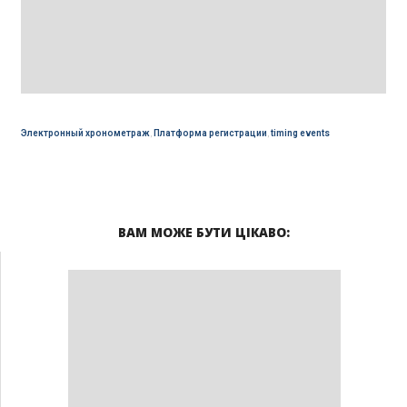
Электронный хронометраж
,
Платформа регистрации
,
timing events
ВАМ МОЖЕ БУТИ ЦІКАВО: