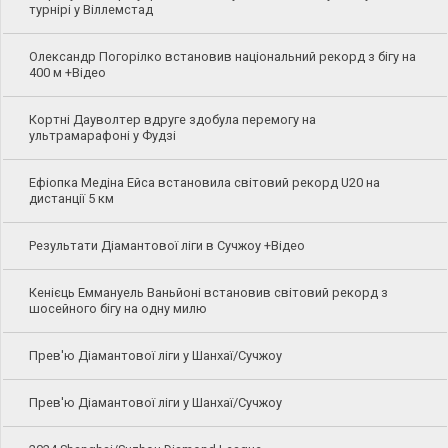
турнірі у Віллемстад
Олександр Погорілко встановив національний рекорд з бігу на
400 м +Відео
Кортні Дауволтер вдруге здобула перемогу на
ультрамарафоні у Фудзі
Ефіопка Медіна Ейса встановила світовий рекорд U20 на
дистанції 5 км
Результати Діамантової ліги в Сучжоу +Відео
Кенієць Еммануель Ваньйоні встановив світовий рекорд з
шосейного бігу на одну милю
Прев'ю Діамантової ліги у Шанхаї/Сучжоу
Прев'ю Діамантової ліги у Шанхаї/Сучжоу