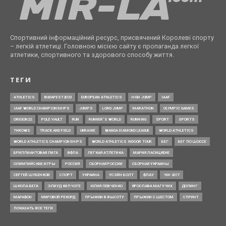
Спортивний інформаційний ресурс, присвячений Королеві спорту
– легкій атлетиці. Головною місією сайту є пропаганда легкої
атлетики, спортивного та здорового способу життя.
ТЕГИ
ATHLETICS
BUDAPEST2023
EUROPEAN ATHLETICS
HIGH JUMP
IAAF
IAAF WORLD CHAMPIONSHIPS
JUMPS
LONG JUMP
MARATHON
OLYMPIC GAMES
OREGON22
POLE VAULT
RUN
RUNNER’S WORLD
RUNNING
SPORT
SPORTS
THROWS
TRACK AND FIELD
UKRAINE
WANDA DIAMOND LEAGUE
WORLD ATHLETICS
WORLD ATHLETICS CHAMPIONSHIPS
WORLD ATHLETICS INDOOR TOUR
БЕГ
БЕГ ПО ШОССЕ
БРИЛЛИАНТОВАЯ ЛИГА
ВФЛА
ЛЕГКАЯ АТЛЕТИКА
МАРИЯ ЛАСИЦКЕНЕ
ОЛИМПИЙСКИЕ ИГРЫ
РОССИЯ
СБОРНАЯ РОССИИ
СБОРНАЯ УКРАИНЫ
СЕРГЕЙ ШУБЕНКОВ
СПОРТ
УКРАИНА
УСЭЙН БОЛТ
ФЛАУ
ЧМ-2017
ШКОЛА БЕГА
ЭЛИУД КИПЧОГЕ
ЮЛИЯ ЛЕВЧЕНКО
ЯРОСЛАВА МАГУЧИХ
ДОПИНГ
МАРАФОН
МИРОВОЙ РЕКОРД
ПРЫЖКИ В ВЫСОТУ
ПРЫЖКИ С ШЕСТОМ
СПРИНТ
ПОКАЗАТЬ ВСЕ ТЕГИ