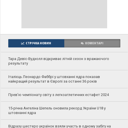
СТРІЧКА НОВИН
КОМЕНТАРІ
Тара Девіс-Вудхолл відкриває літній сезон з вражаючого
результату
Італієць Леонардо Фаббрі у штовханні ядра показав
найкращий результат в Європі за останні 36 років
Прев'ю чемпіонату світу з легкоатлетичних естафет 2024
15-річна Ангеліна Шепель оновила рекорд України U18 у
штовханні ядра
Відразу шестеро українок взяли участь в одному забігу на