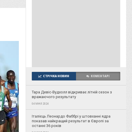
СТРІЧКА НОВИН
КОМЕНТАРІ
Тара Девіс-Вудхолл відкриває літній сезон з
вражаючого результату
04 МАЯ 2024
Італієць Леонардо Фаббрі у штовханні ядра
показав найкращий результат в Європі за
останні 36 років