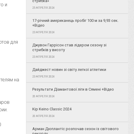
стрибка»
то и
25 АПРЕЛЯ 2024
17-річний американець пробіг 100 м за 9,93 сек.
+Відео
23 АПРЕЛЯ 2024
ртов для
Джувон Гаррісон став лідером сезону зі
стрибків у висоту
23 АПРЕЛЯ 2024
Дайджест новин зі світу легкої атлетики
23 АПРЕЛЯ 2024
телям на
Результати Діамантової ліги в Сямені +Відео
20 АПРЕЛЯ 2024
аров
рии.
Kip Keino Classic 2024
20 АПРЕЛЯ 2024
0
Арман Дюплантіс розпочав сезон із світового
рекорду