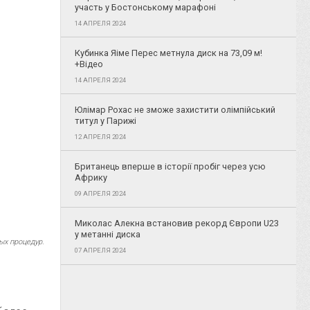
участь у Бостонському марафоні
14 АПРЕЛЯ 2024
Кубинка Яіме Перес метнула диск на 73,09 м!
+Відео
14 АПРЕЛЯ 2024
Юлімар Рохас не зможе захистити олімпійський
титул у Парижі
12 АПРЕЛЯ 2024
Британець вперше в історії пробіг через усю
Африку
09 АПРЕЛЯ 2024
Миколас Алекна встановив рекорд Європи U23
у метанні диска
ых процедур.
07 АПРЕЛЯ 2024