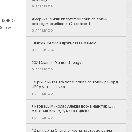
20 АПРЕЛЯ 2024
Американський квартет оновив світовий
ешанной
рекорд у комбінованій естафеті
Здесь
20 АПРЕЛЯ 2024
Еллісон Фелікс вдруге стала мамою
20 АПРЕЛЯ 2024
2024 Xiamen Diamond League
20 АПРЕЛЯ 2024
15-річна китаянка встановила світовий рекорд
U20 у метані списа
17 АПРЕЛЯ 2024
Литовець Миколас Алекна побив найстаріший
світовий рекорд у метані диска
15 АПРЕЛЯ 2024
12-річна Яна Степаненко, на протезах, взяла