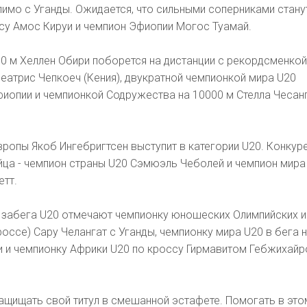
имо с Уганды. Ожидается, что сильными соперниками стану
су Амос Кируи и чемпион Эфиопии Могос Туамай.
0 м Хеллен Обири поборется на дистанции с рекордсменкой
Беатрис Чепкоеч (Кения), двукратной чемпионкой мира U20
фиопии и чемпионкой Содружества на 10000 м Стелла Чесанг
ропы Якоб Ингебригтсен выступит в категории U20. Конку
йца - чемпион страны U20 Сэмюэль Чеболей и чемпион мира
етт.
забега U20 отмечают чемпионку юношеских Олимпийских иг
россе) Сару Челангат с Уганды, чемпионку мира U20 в бега 
и и чемпионку Африки U20 по кроссу Гирмавитом Гебжихайр
ащищать свой титул в смешанной эстафете. Помогать в это