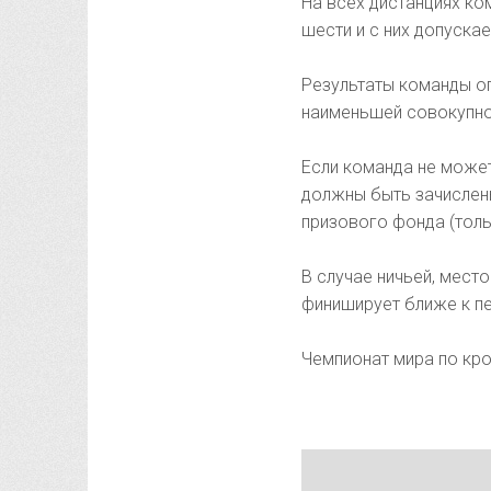
На всех дистанциях ко
шести и с них допуска
Результаты команды о
наименьшей совокупно
Если команда не может
должны быть зачислены
призового фонда (толь
В случае ничьей, мест
финиширует ближе к п
Чемпионат мира по кро