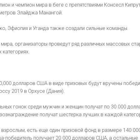
пион и чемпион мира в беге с препятствиями Консесл Кипру
 метров Элайджа Манангой.
ко, Эфиопия и Уганда также создали сильные команды.
 мира, организаторы проведут ряд различных массовых ста
х категориях.
0,000 долларов США в виде призовых будут вручены победи
оссу 2019 в Орхусе (Дания).
ьных гонок среди мужчин и женщин получат по 30 000 долл
вознаграждение получат шестерка лучших в каждой катего
 взрослым, есть еще один призовой фонд в размере 140 00
а-победитель получает 20 000 долларов США, а остальные