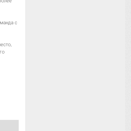
более
оманда с
место,
ого