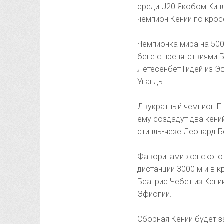
среди U20 Якобом Кипл
чемпион Кении по крос
Чемпионка мира на 500
беге с препятствиями 
Летесенбет Гидей из Э
Уганды.
Двукратный чемпион Ев
ему создадут два кени
стипль-чезе Леонард Б
Фаворитами женского 
дистанции 3000 м и в к
Беатрис Чебет из Кени
Эфиопии.
Сборная Кении будет з