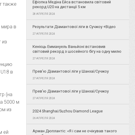
Ефіопка Медіна Ейса встановила світовий
т также
рекорд U20 на дистанції 5 км
28 АПРЕЛЯ 2024
 мира в
Результати Діамантової ліги в Сучжоу +Відео
27 АПРЕЛЯ 2024
 из
Кенієць Еммануель Ваньйоні встановив
світовий рекорд з шосейного бігу на одну милю
27 АПРЕЛЯ 2024
ренцию
 U18 в
Прев'ю Діамантової ліги у Шанхаї/Сучжоу
27 АПРЕЛЯ 2024
Прев'ю Діамантової ліги у Шанхаї/Сучжоу
р (на
27 АПРЕЛЯ 2024
на 5000 м
ом из
2024 Shanghai/Suzhou Diamond League
26 АПРЕЛЯ 2024
Арман Дюплантіс: «Я і сам не очікував такого
м ей