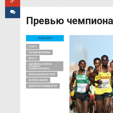
Превью чемпионат
25/03/2019
СПОРТ
ЛЕГКАЯ АТЛЕТИКА
КРОСС
IAAF WORLD CROSS
COUNTRY
CHAMPIONSHIPS
ЯКОБ ИНГЕБРИГТСЕН
ХЕЛЛЕН ОБИРИ
ДЖЕФФРИ КАМВОРОР