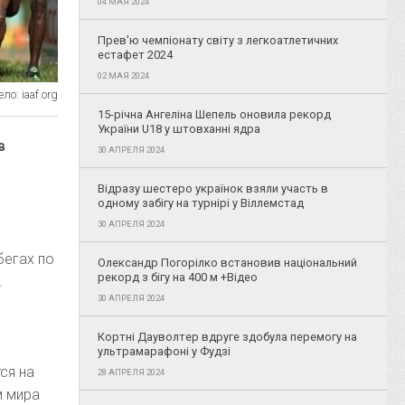
04 МАЯ 2024
Прев'ю чемпіонату світу з легкоатлетичних
естафет 2024
02 МАЯ 2024
ло: iaaf.org
15-річна Ангеліна Шепель оновила рекорд
України U18 у штовханні ядра
в
30 АПРЕЛЯ 2024
Відразу шестеро українок взяли участь в
одному забігу на турнірі у Віллемстад
30 АПРЕЛЯ 2024
бегах по
Олександр Погорілко встановив національний
рекорд з бігу на 400 м +Відео
.
30 АПРЕЛЯ 2024
Кортні Дауволтер вдруге здобула перемогу на
ультрамарафоні у Фудзі
ся на
28 АПРЕЛЯ 2024
м мира