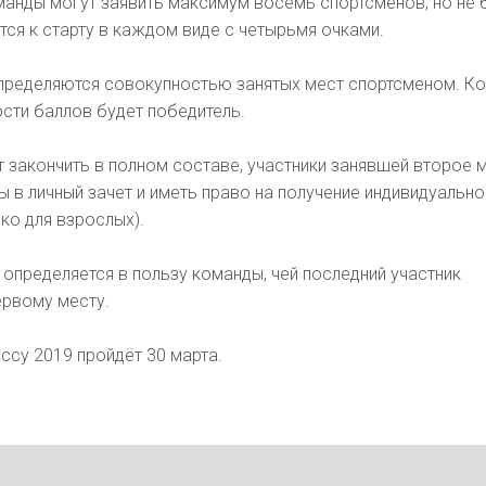
манды могут заявить максимум восемь спортсменов, но не 
ется к старту в каждом виде с четырьмя очками.
пределяются совокупностью занятых мест спортсменом. К
сти баллов будет победитель.
 закончить в полном составе, участники занявшей второе 
 в личный зачет и иметь право на получение индивидуальн
ко для взрослых).
о определяется в пользу команды, чей последний участник
ервому месту.
ссу 2019 пройдёт 30 марта.