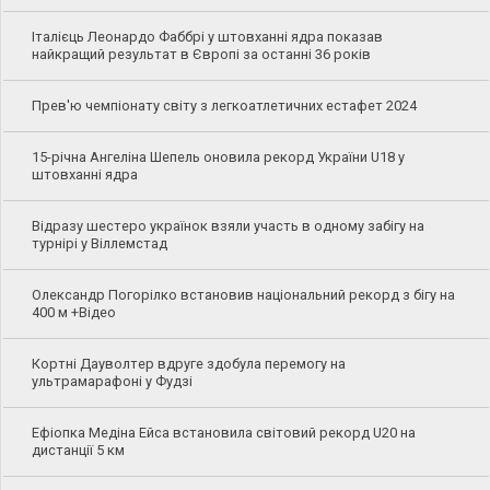
Італієць Леонардо Фаббрі у штовханні ядра показав
найкращий результат в Європі за останні 36 років
Прев'ю чемпіонату світу з легкоатлетичних естафет 2024
15-річна Ангеліна Шепель оновила рекорд України U18 у
штовханні ядра
Відразу шестеро українок взяли участь в одному забігу на
турнірі у Віллемстад
Олександр Погорілко встановив національний рекорд з бігу на
400 м +Відео
Кортні Дауволтер вдруге здобула перемогу на
ультрамарафоні у Фудзі
Ефіопка Медіна Ейса встановила світовий рекорд U20 на
дистанції 5 км