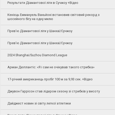
Результати Діамантової ліги в Сучжоу +Відео
Кенієць Еммануель Ваньйоні встановив світовий рекорд з
шосейного бігу на одну милю
Прев'ю Діамантової ліги у Шанхаї/Сучжоу
Прев'ю Діамантової ліги у Шанхаї/Сучжоу
2024 Shanghai/Suzhou Diamond League
Арман Дюплантіс: «Я і сам не очікував такого стрибка»
17-річний американець пробіг 100 м за 9,93 сек. +Відео
Джувон Гаррісон став лідером сезону зі стрибків у висоту
Дайджест новин зі світу легкої атлетики