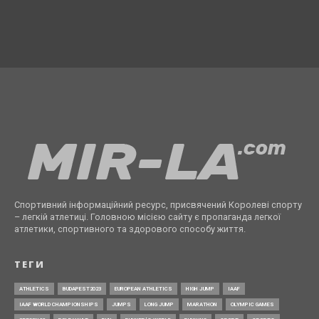
Спортивний інформаційний ресурс, присвячений Королеві спорту
– легкій атлетиці. Головною місією сайту є пропаганда легкої
атлетики, спортивного та здорового способу життя.
ТЕГИ
ATHLETICS
BUDAPEST2023
EUROPEAN ATHLETICS
HIGH JUMP
IAAF
IAAF WORLD CHAMPIONSHIPS
JUMPS
LONG JUMP
MARATHON
OLYMPIC GAMES