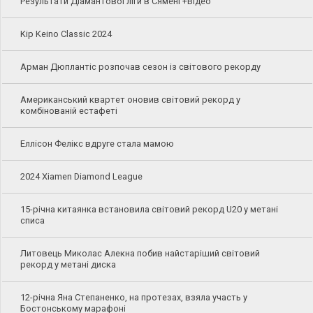
Результати Діамантової ліги в Сямені +Відео
Kip Keino Classic 2024
Арман Дюплантіс розпочав сезон із світового рекорду
Американський квартет оновив світовий рекорд у
комбінованій естафеті
Еллісон Фелікс вдруге стала мамою
2024 Xiamen Diamond League
15-річна китаянка встановила світовий рекорд U20 у метані
списа
Литовець Миколас Алекна побив найстаріший світовий
рекорд у метані диска
12-річна Яна Степаненко, на протезах, взяла участь у
Бостонському марафоні