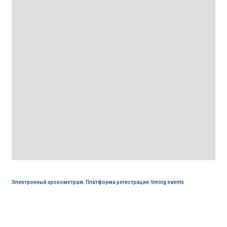
Электронный хронометраж
,
Платформа регистрации
,
timing events