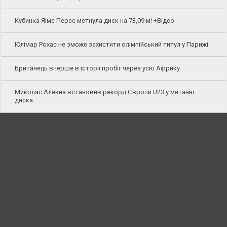
Кубинка Яіме Перес метнула диск на 73,09 м! +Відео
Юлімар Рохас не зможе захистити олімпійський титул у Парижі
Британець вперше в історії пробіг через усю Африку
Миколас Алекна встановив рекорд Європи U23 у метанні
диска