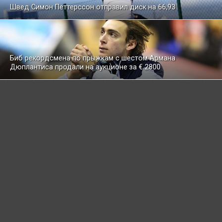
Швед Симон Петтерссон отправил диск на 66,93
Биб рекордсмена по прыжкам с шестом Армана
Дюплантиса продали на аукционе за € 2800