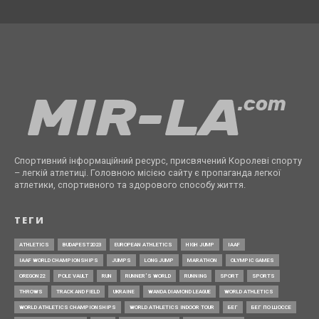
Спортивний інформаційний ресурс, присвячений Королеві спорту
– легкій атлетиці. Головною місією сайту є пропаганда легкої
атлетики, спортивного та здорового способу життя.
ТЕГИ
ATHLETICS
BUDAPEST2023
EUROPEAN ATHLETICS
HIGH JUMP
IAAF
IAAF WORLD CHAMPIONSHIPS
JUMPS
LONG JUMP
MARATHON
OLYMPIC GAMES
OREGON22
POLE VAULT
RUN
RUNNER’S WORLD
RUNNING
SPORT
SPORTS
THROWS
TRACK AND FIELD
UKRAINE
WANDA DIAMOND LEAGUE
WORLD ATHLETICS
WORLD ATHLETICS CHAMPIONSHIPS
WORLD ATHLETICS INDOOR TOUR
БЕГ
БЕГ ПО ШОССЕ