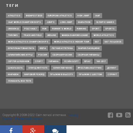
ТЕГИ
ATHLETICS
BUDAPEST2023
EUROPEAN ATHLETICS
HIGH JUMP
IAAF
IAAF WORLD CHAMPIONSHIPS
JUMPS
LONG JUMP
MARATHON
OLYMPIC GAMES
OREGON22
POLE VAULT
RUN
RUNNER’S WORLD
RUNNING
SPORT
SPORTS
THROWS
TRACK AND FIELD
UKRAINE
WANDA DIAMOND LEAGUE
WORLD ATHLETICS
WORLD ATHLETICS CHAMPIONSHIPS
WORLD ATHLETICS INDOOR TOUR
БЕГ
БЕГ ПО ШОССЕ
БРИЛЛИАНТОВАЯ ЛИГА
ВФЛА
ЛЕГКАЯ АТЛЕТИКА
МАРИЯ ЛАСИЦКЕНЕ
ОЛИМПИЙСКИЕ ИГРЫ
РОССИЯ
СБОРНАЯ РОССИИ
СБОРНАЯ УКРАИНЫ
СЕРГЕЙ ШУБЕНКОВ
СПОРТ
УКРАИНА
УСЭЙН БОЛТ
ФЛАУ
ЧМ-2017
ШКОЛА БЕГА
ЭЛИУД КИПЧОГЕ
ЮЛИЯ ЛЕВЧЕНКО
ЯРОСЛАВА МАГУЧИХ
ДОПИНГ
МАРАФОН
МИРОВОЙ РЕКОРД
ПРЫЖКИ В ВЫСОТУ
ПРЫЖКИ С ШЕСТОМ
СПРИНТ
ПОКАЗАТЬ ВСЕ ТЕГИ
Copyright © 2008-2022 Світ легкої атлетики.
Timing
Events - Квитковий сервіс