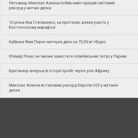
Литовець Миколас Алекна побив найстаріший світовий
рекорд у метані диска
12-річна Яна Степаненко, на протезах, взяла участь у
Бостонському марафоні
Кубинка Яіме Перес метнула диск на 73,09 м! +Відео
Юлімар Рохас не зможе захистити олімпійський титул у Парижі
Британець вперше в історії пробіг через усю Африку
Миколас Алекна встановив рекорд Європи U23 у метанні
диска