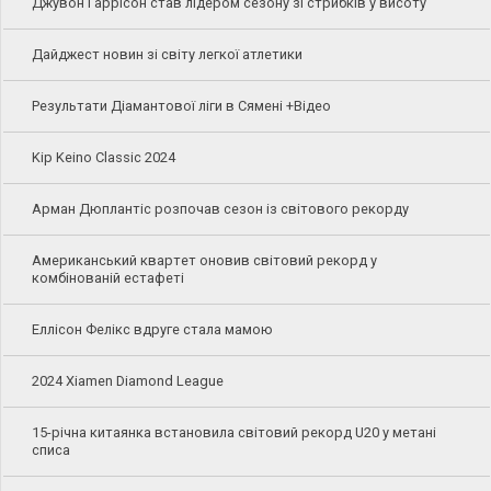
Джувон Гаррісон став лідером сезону зі стрибків у висоту
Дайджест новин зі світу легкої атлетики
Результати Діамантової ліги в Сямені +Відео
Kip Keino Classic 2024
Арман Дюплантіс розпочав сезон із світового рекорду
Американський квартет оновив світовий рекорд у
комбінованій естафеті
Еллісон Фелікс вдруге стала мамою
2024 Xiamen Diamond League
15-річна китаянка встановила світовий рекорд U20 у метані
списа