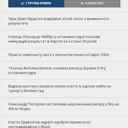
СТРІЧКА НОВИН
КОМЕНТАРІ
Тара Девіс-Вудхолл відкриває літній сезон з вражаючого
результату
Італієць Леонардо Фаббрі у штовханні ядра показав
найкращий результат в Європі за останні 36 років
Прев'ю чемпіонату світу з легкоатлетичних естафет 2024
15-річна Ангеліна Шепель оновила рекорд України U18 у
штовханні ядра
Відразу шестеро українок взяли участь в одному забігу на
турнірі у Віллемстад
Олександр Погорілко встановив національний рекорд з бігу на
400 м +Відео
Кортні Дауволтер вдруге здобула перемогу на
ультрамарафоні у Фудзі