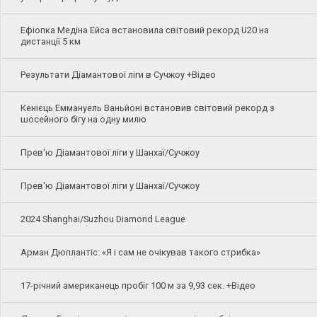
Ефіопка Медіна Ейса встановила світовий рекорд U20 на
дистанції 5 км
Результати Діамантової ліги в Сучжоу +Відео
Кенієць Еммануель Ваньйоні встановив світовий рекорд з
шосейного бігу на одну милю
Прев'ю Діамантової ліги у Шанхаї/Сучжоу
Прев'ю Діамантової ліги у Шанхаї/Сучжоу
2024 Shanghai/Suzhou Diamond League
Арман Дюплантіс: «Я і сам не очікував такого стрибка»
17-річний американець пробіг 100 м за 9,93 сек. +Відео