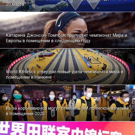
20 марта
Катарина Джонсон-Томпсон пропустит чемпионат Мира и
Европы в помещении в следующем году
World Athletics утвердил новые даты чемпионата мира в
помещении в Нанкине
Из-за коронавируса могут отменить ЧМ по легкой атлетике
в помещении-2020