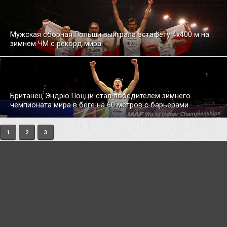
Мужская сборная Польши выиграла эстафету 4x400 м на
зимнем ЧМ с рекорд мира
Британец Эндрю Поцци стал победителем зимнего
чемпионата мира в беге на 60 метров с барьерами
1
2
3