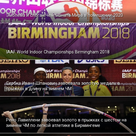
Эмблема и слоган Чемпионата Мира в помещении-2020
IAAF World Indoor Championships Birmingham 2018
Сербка Ивана Шпанович завоевала золотую медаль в
прыжках в длину на зимнем ЧМ
Рено Лавиллени завоевал золото в прыжках с шестом на
зимнем ЧМ по легкой атлетике в Бирмингеме