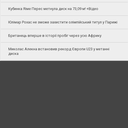
Кубинка Яіме Перес метнула диск на 73,09 м! +Відео
Юлімар Рохас не зможе захистити олімпійський титул у Парижі
Британець вперше в історії пробіг через усю Африку
Миколас Алекна встановив рекорд Європи U23 у метанні
диска