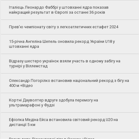
Італієць Леонардо Фаббрі у штовханні ядра показав
найкращий результат в Європі за останні 36 років
Прев'ю чемпіонату світу з легкоатлетичних естафет 2024
15-річна Ангеліна Шепель оновила рекорд України U18 у
штовханні ядра
Відразу шестеро українок взяли участь в одному забігу на
турнірі у Віллемстад
Олександр Погорілко встановив національний рекорд з бігу на
400 м +Відео
Кортні Дауволтер вдруге здобула перемогу на
ультрамарафоні у Фудзі
Ефіопка Медіна Ейса встановила світовий рекорд U20 на
дистанції 5 км