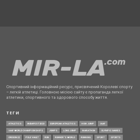
Спортивний інформаційний ресурс, присвячений Королеві спорту
– легкій атлетиці. Головною місією сайту є пропаганда легкої
атлетики, спортивного та здорового способу життя.
ТЕГИ
ATHLETICS
BUDAPEST2023
EUROPEAN ATHLETICS
HIGH JUMP
IAAF
IAAF WORLD CHAMPIONSHIPS
JUMPS
LONG JUMP
MARATHON
OLYMPIC GAMES
OREGON22
POLE VAULT
RUN
RUNNER’S WORLD
RUNNING
SPORT
SPORTS