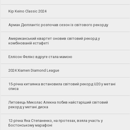
Kip Keino Classic 2024
Арман Дюплантіс розпочав сезон із світового рекорду
Американський квартет оновив світовий рекорд у
комбінованій естафеті
Еллісон Фелікс вдруге стала мамою
2024 Xiamen Diamond League
15-річна китаянка встановила світовий рекорд U20 у метані
списа
Литовець Миколас Алекна побив найстаріший світовий
рекорд у метані диска
12-річна Яна Степаненко, на протезах, взяла участь у
Бостонському марафоні