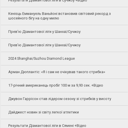
Результати Діамантової ліги в Сучжоу +Відео
Кенієць Еммануель Ваньйоні встановив світовий рекорд з
шосейного бігу на одну милю
Прев'ю Діамантової ліги у Шанхаї/Сучжоу
Прев'ю Діамантової ліги у Шанхаї/Сучжоу
2024 Shanghai/Suzhou Diamond League
Арман Дюплантіс: «Я і сам не очікував такого стрибка»
17-річний американець пробіг 100 м за 9,93 сек. +Відео
Джувон Гаррісон став лідером сезону зі стрибків у висоту
Дайджест новин зі світу легкої атлетики
Результати Діамантової ліги в Сямені +Відео