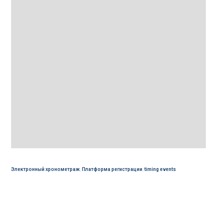
Электронный хронометраж
,
Платформа регистрации
,
timing events