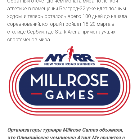
Обратный отсчет до чемпионата мира по легкой
атлетике в помещении Белград-22 уже идет полным
ходом, и теперь осталось всего 100 дней до начала
соревнований, который пройдет 18-20 марта в
столице Сербии, где Stark Arena примет лучших
спортсменов мира.
Организаторы турнира Millrose Games объявили,
что Олимпийская чемпионка Атинг Му сразится с