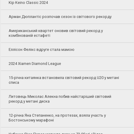
Kip Keino Classic 2024
Арман Дюплантіс розпочав сезон із світового рекорду
Американський квартет оновив світовий рекорд у
комбінованій естафеті
Еллісон Фелікс вдруге стала мамою
2024 Xiamen Diamond League
15-річна китаянка встановила світовий рекорд U20 у метані
списа
Литовець Миколас Алекна побив найстаріший світовий
рекорд у метані диска
12-річна Яна Степаненко, на протезах, взяла участь у
Бостонському марафоні