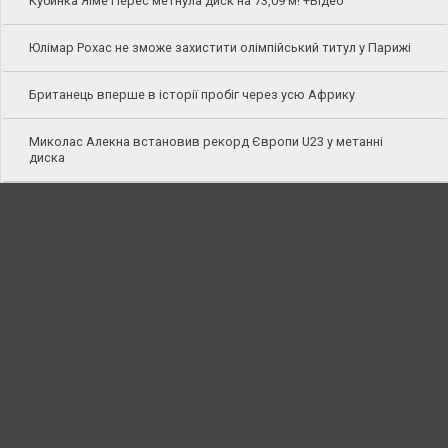
Кубинка Яіме Перес метнула диск на 73,09 м! +Відео
Юлімар Рохас не зможе захистити олімпійський титул у Парижі
Британець вперше в історії пробіг через усю Африку
Миколас Алекна встановив рекорд Європи U23 у метанні
диска