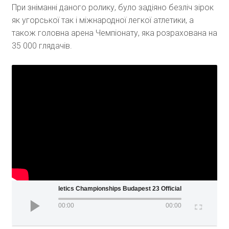
При зніманні даного ролику, було задіяно безліч зірок
як угорської так і міжнародної легкої атлетики, а
також головна арена Чемпіонату, яка розрахована на
35 000 глядачів.
World Athletics Championships Budapest 23 Official Film
00:00
00:00