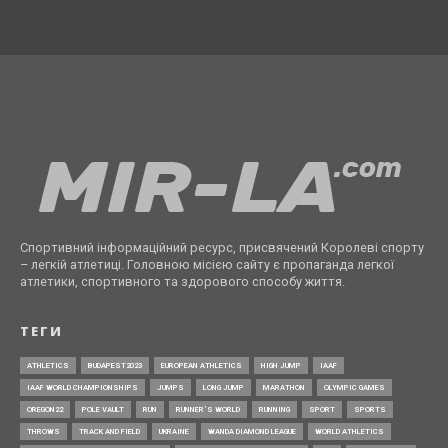
Спортивний інформаційний ресурс, присвячений Королеві спорту
– легкій атлетиці. Головною місією сайту є пропаганда легкої
атлетики, спортивного та здорового способу життя.
ТЕГИ
ATHLETICS
BUDAPEST2023
EUROPEAN ATHLETICS
HIGH JUMP
IAAF
IAAF WORLD CHAMPIONSHIPS
JUMPS
LONG JUMP
MARATHON
OLYMPIC GAMES
OREGON22
POLE VAULT
RUN
RUNNER’S WORLD
RUNNING
SPORT
SPORTS
THROWS
TRACK AND FIELD
UKRAINE
WANDA DIAMOND LEAGUE
WORLD ATHLETICS