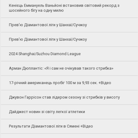
Кенієць Еммануель Ваньйоні встановив світовий рекорд з
шосейного бігу на одну милю
Прев'ю Діамантової ліги у Шанхаї/Сучжоу
Прев'ю Діамантової ліги у Шанхаї/Сучжоу
2024 Shanghai/Suzhou Diamond League
Арман Дюплантіс: «Я і сам не очікував такого стрибка»
17-річний американець пробіг 100 м за 9,93 сек. +Відео
Джувон Гаррісон став лідером сезону зі стрибків у висоту
Дайджест новин зі світу легкої атлетики
Результати Діамантової ліги в Сямені +Відео