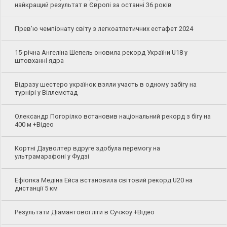
найкращий результат в Європі за останні 36 років
Прев'ю чемпіонату світу з легкоатлетичних естафет 2024
15-річна Ангеліна Шепель оновила рекорд України U18 у
штовханні ядра
Відразу шестеро українок взяли участь в одному забігу на
турнірі у Віллемстад
Олександр Погорілко встановив національний рекорд з бігу на
400 м +Відео
Кортні Дауволтер вдруге здобула перемогу на
ультрамарафоні у Фудзі
Ефіопка Медіна Ейса встановила світовий рекорд U20 на
дистанції 5 км
Результати Діамантової ліги в Сучжоу +Відео