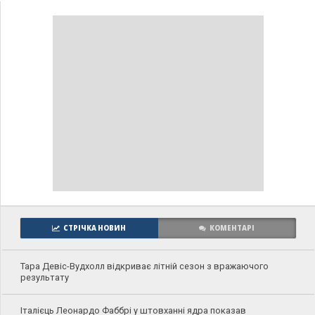
СТРІЧКА НОВИН
КОМЕНТАРІ
Тара Девіс-Вудхолл відкриває літній сезон з вражаючого
результату
Італієць Леонардо Фаббрі у штовханні ядра показав