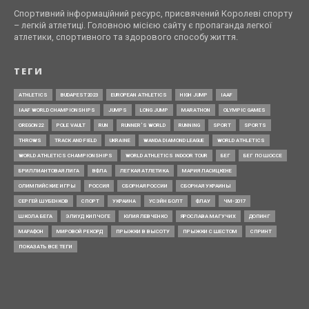
Спортивний інформаційний ресурс, присвячений Королеві спорту
– легкій атлетиці. Головною місією сайту є пропаганда легкої
атлетики, спортивного та здорового способу життя.
ТЕГИ
ATHLETICS
BUDAPEST2023
EUROPEAN ATHLETICS
HIGH JUMP
IAAF
IAAF WORLD CHAMPIONSHIPS
JUMPS
LONG JUMP
MARATHON
OLYMPIC GAMES
OREGON22
POLE VAULT
RUN
RUNNER’S WORLD
RUNNING
SPORT
SPORTS
THROWS
TRACK AND FIELD
UKRAINE
WANDA DIAMOND LEAGUE
WORLD ATHLETICS
WORLD ATHLETICS CHAMPIONSHIPS
WORLD ATHLETICS INDOOR TOUR
БЕГ
БЕГ ПО ШОССЕ
БРИЛЛИАНТОВАЯ ЛИГА
ВФЛА
ЛЕГКАЯ АТЛЕТИКА
МАРИЯ ЛАСИЦКЕНЕ
ОЛИМПИЙСКИЕ ИГРЫ
РОССИЯ
СБОРНАЯ РОССИИ
СБОРНАЯ УКРАИНЫ
СЕРГЕЙ ШУБЕНКОВ
СПОРТ
УКРАИНА
УСЭЙН БОЛТ
ФЛАУ
ЧМ-2017
ШКОЛА БЕГА
ЭЛИУД КИПЧОГЕ
ЮЛИЯ ЛЕВЧЕНКО
ЯРОСЛАВА МАГУЧИХ
ДОПИНГ
МАРАФОН
МИРОВОЙ РЕКОРД
ПРЫЖКИ В ВЫСОТУ
ПРЫЖКИ С ШЕСТОМ
СПРИНТ
ПОКАЗАТЬ ВСЕ ТЕГИ