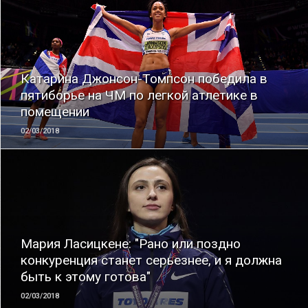
ЧИТАТЬ
Катарина Джонсон-Томпсон победила в
пятиборье на ЧМ по легкой атлетике в
помещении
02/03/2018
ЧИТАТЬ
Мария Ласицкене: "Рано или поздно
конкуренция станет серьезнее, и я должна
быть к этому готова"
02/03/2018