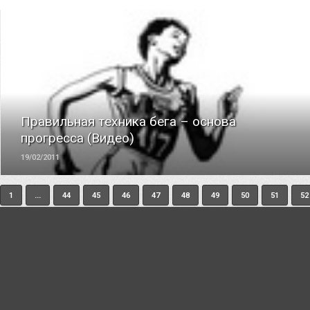
ЧИТАТЬ
Правильная техника бега – основа
прогресса (Видео)
19/02/2011
1
...
44
45
46
47
48
49
50
51
52