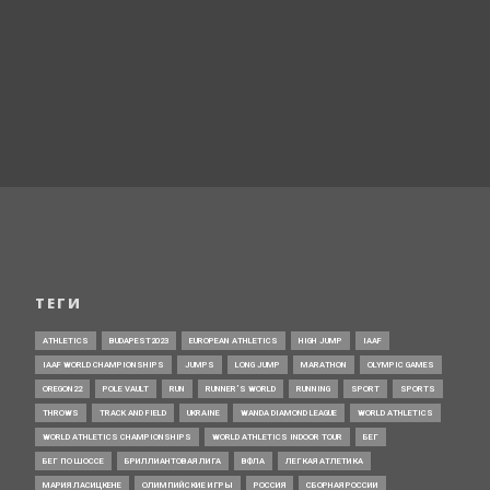
ТЕГИ
ATHLETICS
BUDAPEST2023
EUROPEAN ATHLETICS
HIGH JUMP
IAAF
IAAF WORLD CHAMPIONSHIPS
JUMPS
LONG JUMP
MARATHON
OLYMPIC GAMES
OREGON22
POLE VAULT
RUN
RUNNER’S WORLD
RUNNING
SPORT
SPORTS
THROWS
TRACK AND FIELD
UKRAINE
WANDA DIAMOND LEAGUE
WORLD ATHLETICS
WORLD ATHLETICS CHAMPIONSHIPS
WORLD ATHLETICS INDOOR TOUR
БЕГ
БЕГ ПО ШОССЕ
БРИЛЛИАНТОВАЯ ЛИГА
ВФЛА
ЛЕГКАЯ АТЛЕТИКА
МАРИЯ ЛАСИЦКЕНЕ
ОЛИМПИЙСКИЕ ИГРЫ
РОССИЯ
СБОРНАЯ РОССИИ