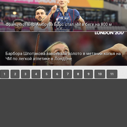
Французс Пьер-Амбруаз Босс стал ЧМ в беге на 800 м
Барбора Шпотакова завоевала золото в метании копья на
ЧМ по легкой атлетике в Лондоне
1
2
3
4
5
6
7
8
9
10
11