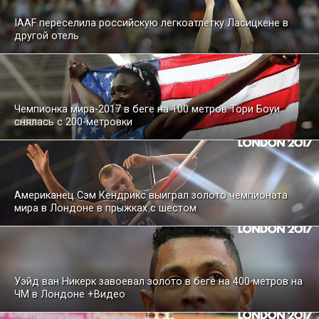
IAAF переселила российскую легкоатлетку Ласицкене в
другой отель
Чемпионка мира-2017 в беге на 100 метров Тори Боуи
снялась с 200-метровки
Американец Сэм Кендрикс выиграл золото чемпионата
мира в Лондоне в прыжках с шестом
Уэйд ван Никерк завоевал золото в беге на 400 метров на
ЧМ в Лондоне +Видео