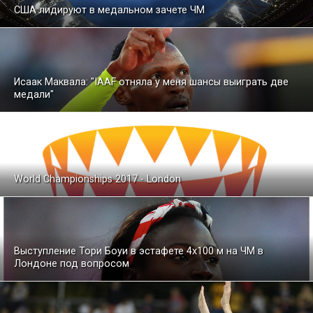
США лидируют в медальном зачете ЧМ
Исаак Маквала: "IAAF отняла у меня шансы выиграть две
медали"
World Championships 2017 - London
Выступление Тори Боуи в эстафете 4х100 м на ЧМ в
Лондоне под вопросом