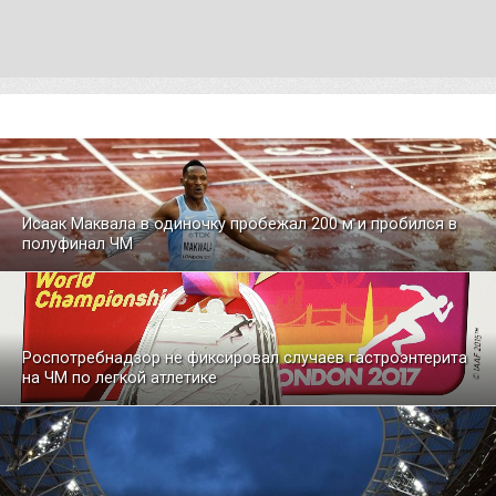
Исаак Маквала в одиночку пробежал 200 м и пробился в
полуфинал ЧМ
Роспотребнадзор не фиксировал случаев гастроэнтерита
на ЧМ по легкой атлетике