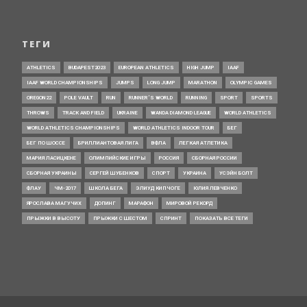
ТЕГИ
ATHLETICS
BUDAPEST2023
EUROPEAN ATHLETICS
HIGH JUMP
IAAF
IAAF WORLD CHAMPIONSHIPS
JUMPS
LONG JUMP
MARATHON
OLYMPIC GAMES
OREGON22
POLE VAULT
RUN
RUNNER’S WORLD
RUNNING
SPORT
SPORTS
THROWS
TRACK AND FIELD
UKRAINE
WANDA DIAMOND LEAGUE
WORLD ATHLETICS
WORLD ATHLETICS CHAMPIONSHIPS
WORLD ATHLETICS INDOOR TOUR
БЕГ
БЕГ ПО ШОССЕ
БРИЛЛИАНТОВАЯ ЛИГА
ВФЛА
ЛЕГКАЯ АТЛЕТИКА
МАРИЯ ЛАСИЦКЕНЕ
ОЛИМПИЙСКИЕ ИГРЫ
РОССИЯ
СБОРНАЯ РОССИИ
СБОРНАЯ УКРАИНЫ
СЕРГЕЙ ШУБЕНКОВ
СПОРТ
УКРАИНА
УСЭЙН БОЛТ
ФЛАУ
ЧМ-2017
ШКОЛА БЕГА
ЭЛИУД КИПЧОГЕ
ЮЛИЯ ЛЕВЧЕНКО
ЯРОСЛАВА МАГУЧИХ
ДОПИНГ
МАРАФОН
МИРОВОЙ РЕКОРД
ПРЫЖКИ В ВЫСОТУ
ПРЫЖКИ С ШЕСТОМ
СПРИНТ
ПОКАЗАТЬ ВСЕ ТЕГИ