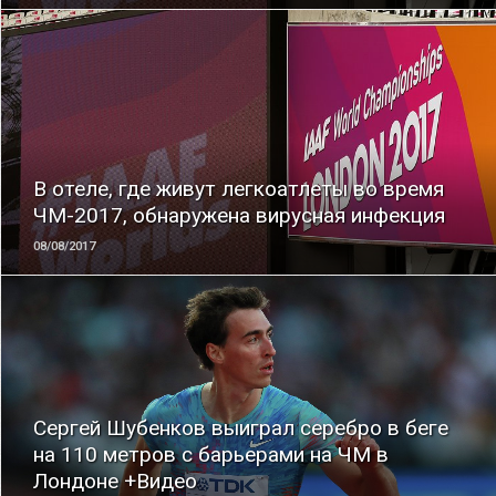
ЧИТАТЬ
В отеле, где живут легкоатлеты во время
ЧМ-2017, обнаружена вирусная инфекция
08/08/2017
ЧИТАТЬ
Сергей Шубенков выиграл серебро в беге
на 110 метров с барьерами на ЧМ в
Лондоне +Видео