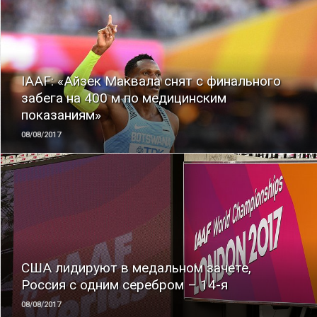
ЧИТАТЬ
IAAF: «Айзек Маквала снят с финального
забега на 400 м по медицинским
показаниям»
08/08/2017
ЧИТАТЬ
США лидируют в медальном зачете,
Россия с одним серебром – 14-я
08/08/2017