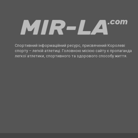
Спортивний інформаційний ресурс, присвячений Королеві
спорту – легкій атлетиці. Головною місією сайту є пропаганда
легкої атлетики, спортивного та здорового способу життя.