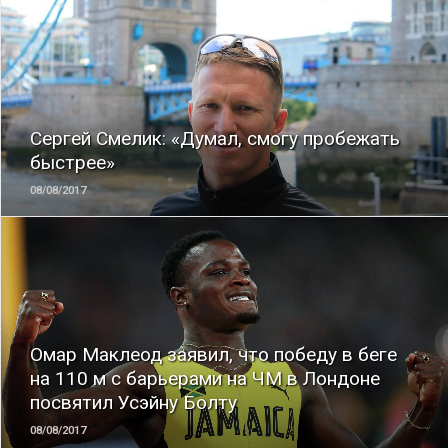
ЧИТАТЬ
Сергей Смелик: «Думал, смогу пробежать
быстрее»
08/08/2017
ЧИТАТЬ
Омар Маклеод заявил, что победу в беге
на 110 м с барьерами на ЧМ в Лондоне
посвятил Усэйну Болту
08/08/2017