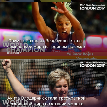
ЧИТАТЬ
Юлимар Рохас из Венесуэлы стала
чемпионкой мира в тройном прыжке
08/08/2017
ЧИТАТЬ
Анита Влодарчик стала трехкратной
чемпионкой мира в метании молота