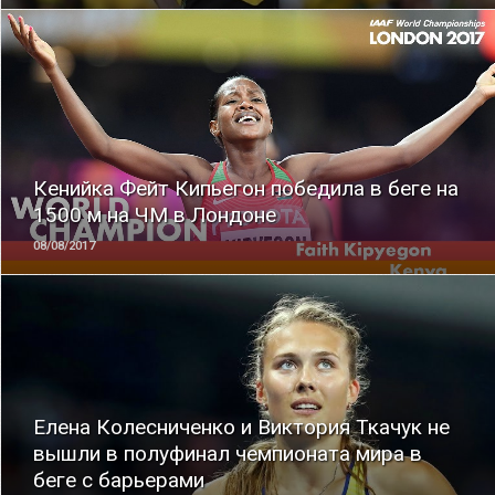
ЧИТАТЬ
Кенийка Фейт Кипьегон победила в беге на
1500 м на ЧМ в Лондоне
08/08/2017
ЧИТАТЬ
Елена Колесниченко и Виктория Ткачук не
вышли в полуфинал чемпионата мира в
беге с барьерами