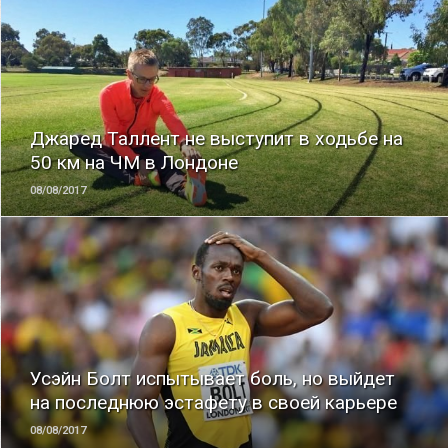
ЧИТАТЬ
Джаред Таллент не выступит в ходьбе на
50 км на ЧМ в Лондоне
08/08/2017
ЧИТАТЬ
Усэйн Болт испытывает боль, но выйдет
на последнюю эстафету в своей карьере
08/08/2017