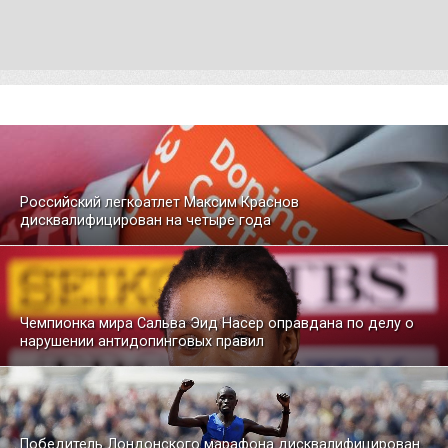
Российский легкоатлет Максим Краснов
дисквалифицирован на четыре года
Чемпионка мира Сальва Эид Насер оправдана по делу о
нарушении антидопинговых правил
Победитель Лондонского марафона дисквалифицирован