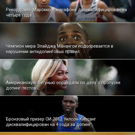
Рекордсмен Марокко в марафоне дисквалифицирован на
четыре года
Чемпион мира Элайджа Манангои подозревается в
нарушении антидопинговых правил
Американскую бегунью оправдали по делу о пропуске
допинг-тестов
Бронзовый призер ОИ-2012 Уилсон Кипсанг
дисквалифицирован на 4 года за допинг