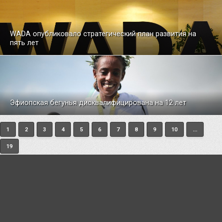
WADA опубликовало стратегический план развития на
пять лет
Эфиопская бегунья дисквалифицирована на 12 лет
1
2
3
4
5
6
7
8
9
10
...
19