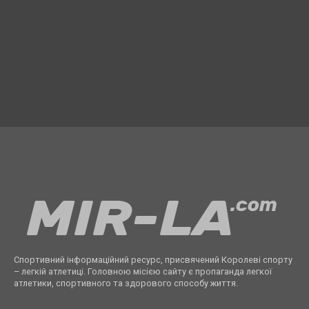
Спортивний інформаційний ресурс, присвячений Королеві спорту
– легкій атлетиці. Головною місією сайту є пропаганда легкої
атлетики, спортивного та здорового способу життя.