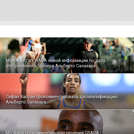
МОК ждет от WADA новой информации по делу
отстраненного тренера Альберто Салазара
Сифан Хассан прокомментировала дисквалификацию
Альберто Салазара
Мо Фара прокомментировал решения USADA