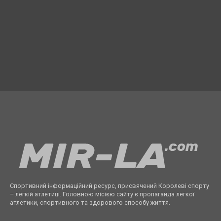
Спортивний інформаційний ресурс, присвячений Королеві спорту
– легкій атлетиці. Головною місією сайту є пропаганда легкої
атлетики, спортивного та здорового способу життя.