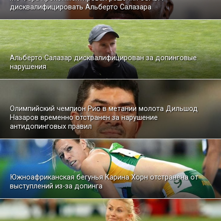
дисквалифицировать Альберто Салазара
Альберто Салазар дисквалифицирован за допинговые
нарушения
Олимпийский чемпион Рио в метании молота Дильшод
Назаров временно отстранен за нарушение
антидопинговых правил
Южноафриканская бегунья Карина Хорн отстранена от
выступлений из-за допинга