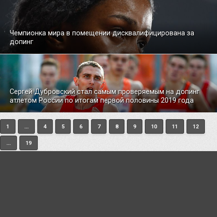
Чемпионка мира в помещении дисквалифицирована за
допинг
Сергей Дубровский cтал самым проверяемым на допинг
атлетом России по итогам первой половины 2019 года
1
...
4
5
6
7
8
9
10
11
12
...
19