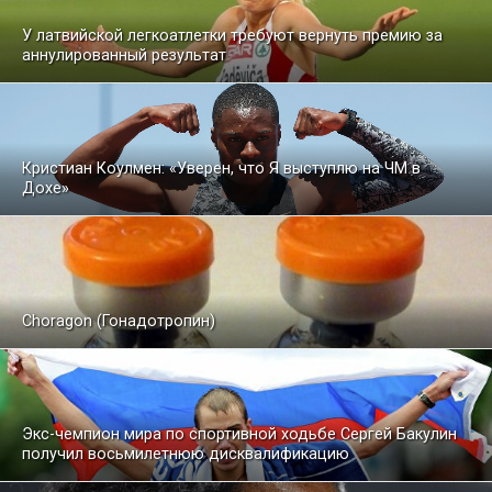
У латвийской легкоатлетки требуют вернуть премию за
аннулированный результат
Кристиан Коулмен: «Уверен, что Я выступлю на ЧМ в
Дохе»
Choragon (Гонадотропин)
Экс-чемпион мира по спортивной ходьбе Сергей Бакулин
получил восьмилетнюю дисквалификацию