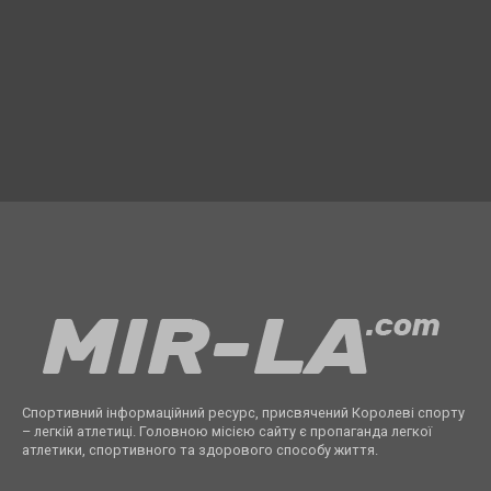
Спортивний інформаційний ресурс, присвячений Королеві спорту
– легкій атлетиці. Головною місією сайту є пропаганда легкої
атлетики, спортивного та здорового способу життя.