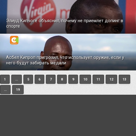
Элиуд Кипчоге объяснил, почему не приемлет допинг в
спорте
Асбел Кипроп пригрозил, что использует оружие, если у
него будут забирать медали
1
...
5
6
7
8
9
10
11
12
13
...
19