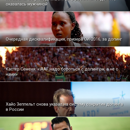
оказалась мужчиной
Очередная дисквалификация, призера ОИ-2016, за допинг
Кастер Семеня: «IAAF надо бороться с допингом, а не с
нами»
Хайо Зеппельт снова указал на систему сокрытия допинга
в России