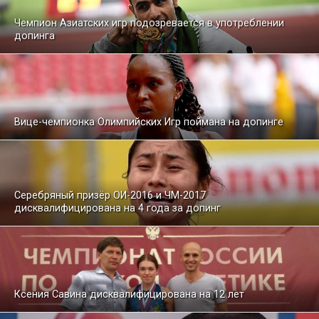
Чемпион Азиатских игр подозревается в употреблении
допинга
Вице-чемпионка Олимпийских Игр поймана на допинге
Серебряный призёр ОИ-2016 и ЧМ-2017
дисквалифицирована на 4 года за допинг
Ксения Савина дисквалифицирована на 12 лет