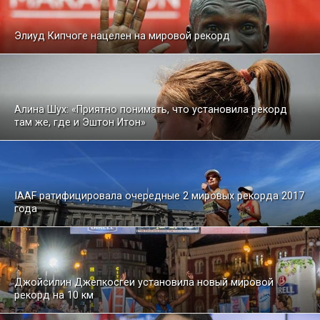
Элиуд Кипчоге нацелен на мировой рекорд
Алина Шух: «Приятно понимать, что установила рекорд
там же, где и Эштон Итон»
IAAF ратифицировала очередные 2 мировых рекорда 2017
года
Джойсилин Джепкосгеи установила новый мировой
рекорд на 10 км