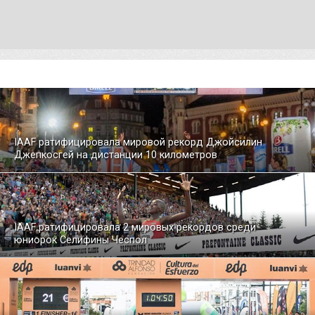
IAAF ратифицировала мировой рекорд Джойсилин
Джепкосгей на дистанции 10 километров
IAAF ратифицировала 2 мировых рекордов среди
юниорок Селифины Чеспол