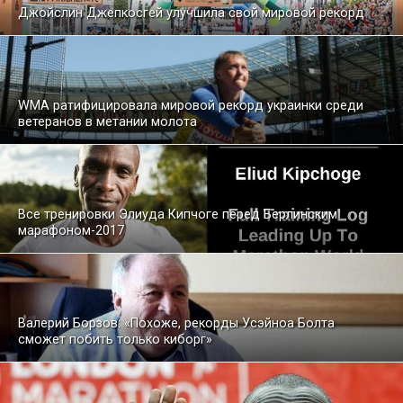
Джойслин Джепкосгей улучшила свой мировой рекорд
WMA ратифицировала мировой рекорд украинки среди
ветеранов в метании молота
Все тренировки Элиуда Кипчоге перед Берлинским
марафоном-2017
Валерий Борзов: «Похоже, рекорды Усэйноа Болта
сможет побить только киборг»