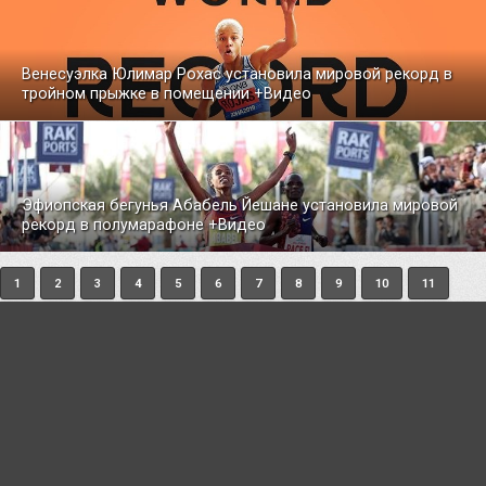
Венесуэлка Юлимар Рохас установила мировой рекорд в
тройном прыжке в помещении +Видео
Эфиопская бегунья Абабель Йешане установила мировой
рекорд в полумарафоне +Видео
1
2
3
4
5
6
7
8
9
10
11