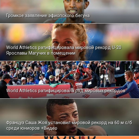
Громкое заявление эфиопского бегуна
World Athletics ратифицировала мировой рекорд U-20
Ярославы Магучих в помещении
World Athletics ратифицировала ряд мировых рекордов
Француз Саша Жоя установил мировой рекорд на 60 м с/б
среди юниоров +Видео