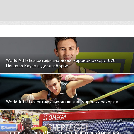
World Athletics ратифицировала мировой рекорд U20
Никласа Каула в десятиборье
World Athletics ратифицировала два мировых рекорда
Угандиец Джошуа Чептегеи установил новый мировой