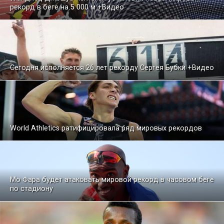
рекорд в беге на 5 000 м +Видео
Сегодня исполняется 26 лет рекорду Сергея Бубки +Видео
World Athletics ратифицировала ряд мировых рекордов
Мо Фара будет атаковать мировой рекорд в часовом беге
по стадиону