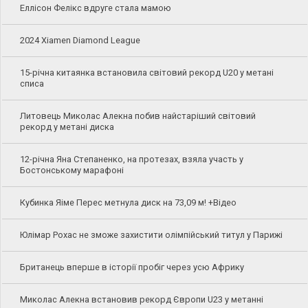
Еллісон Фелікс вдруге стала мамою
2024 Xiamen Diamond League
15-річна китаянка встановила світовий рекорд U20 у метані
списа
Литовець Миколас Алекна побив найстаріший світовий
рекорд у метані диска
12-річна Яна Степаненко, на протезах, взяла участь у
Бостонському марафоні
Кубинка Яіме Перес метнула диск на 73,09 м! +Відео
Юлімар Рохас не зможе захистити олімпійський титул у Парижі
Британець вперше в історії пробіг через усю Африку
Миколас Алекна встановив рекорд Європи U23 у метанні