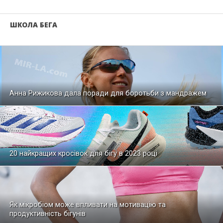
ШКОЛА БЕГА
Анна Рижикова дала поради для боротьби з мандражем
20 найкращих кросівок для бігу в 2023 році
Як мікробіом може впливати на мотивацію та
продуктивність бігунів