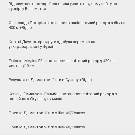
Відразу шестеро українок взяли участь в одному забігу на
турнірі у Віллемстад
Олександр Погорілко встановив національний рекорд з бігу на
400 м +Відео
Кортні Дауволтер вдруге здобула перемогу на
ультрамарафоні у Фудзі
Ефіопка Медіна Ейса встановила світовий рекорд U20 на
дистанції 5 км
Результати Діамантової ліги в Сучжоу +Відео
Кенієць Еммануель Ваньйоні встановив світовий рекорд з
шосейного бігу на одну милю
Прев'ю Діамантової ліги у Шанхаї/Сучжоу
Прев'ю Діамантової ліги у Шанхаї/Сучжоу