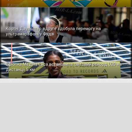
Кортні Дауволтер вдруге здобула перемогу на
ультрамарафоні у Фудзі
Ефіопка Медіна Ейса встановила світовий рекорд U20 на
дистанції 5 км