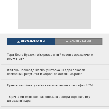
ЛЕНТА НОВОСТЕЙ
КОММЕНТАРИИ
Тара Девіс-Вудхолл відкриває літній сезон з вражаючого
результату
Італієць Леонардо Фаббрі у штовханні ядра показав
найкращий результат в Європі за останні 36 років
Прев'ю чемпіонату світу з легкоатлетичних естафет 2024
15-річна Ангеліна Шепель оновила рекорд України U18 у
штовханні ядра