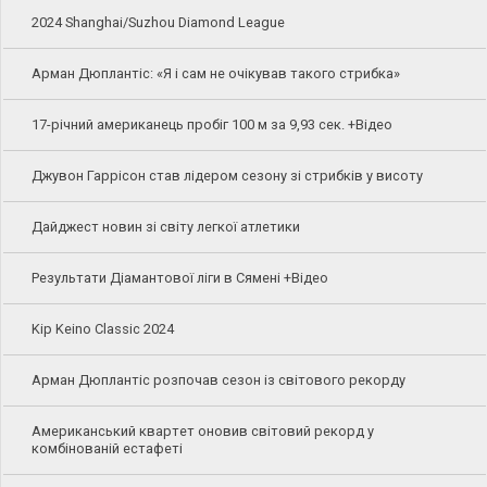
2024 Shanghai/Suzhou Diamond League
Арман Дюплантіс: «Я і сам не очікував такого стрибка»
17-річний американець пробіг 100 м за 9,93 сек. +Відео
Джувон Гаррісон став лідером сезону зі стрибків у висоту
Дайджест новин зі світу легкої атлетики
Результати Діамантової ліги в Сямені +Відео
Kip Keino Classic 2024
Арман Дюплантіс розпочав сезон із світового рекорду
Американський квартет оновив світовий рекорд у
комбінованій естафеті