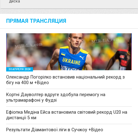
диска
ПРЯМАЯ ТРАНСЛЯЦИЯ
2024 Shanghai/Suzhou Diamond League
30 АПРЕЛЯ 2024
Олександр Погорілко встановив національний рекорд з
бігу на 400 м +Відео
Кортні Дауволтер вдруге здобула перемогу на
ультрамарафоні у Фудзі
Ефіопка Медіна Ейса встановила світовий рекорд U20 на
дистанції 5 км
Результати Діамантової ліги в Сучжоу +Відео