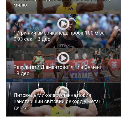
милю
17-річний американець пробіг 100 м за
9,93 сек. +Відео
Результати Діамантової ліги в Сямені
+Відео
Литовець Миколас Алекна побив
найстаріший світовий рекорд у метані
диска