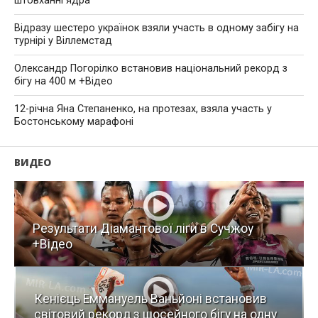
штовханні ядра
Відразу шестеро українок взяли участь в одному забігу на
турнірі у Віллемстад
Олександр Погорілко встановив національний рекорд з
бігу на 400 м +Відео
12-річна Яна Степаненко, на протезах, взяла участь у
Бостонському марафоні
ВИДЕО
Результати Діамантової ліги в Сучжоу
+Відео
Кенієць Еммануель Ваньйоні встановив
світовий рекорд з шосейного бігу на одну