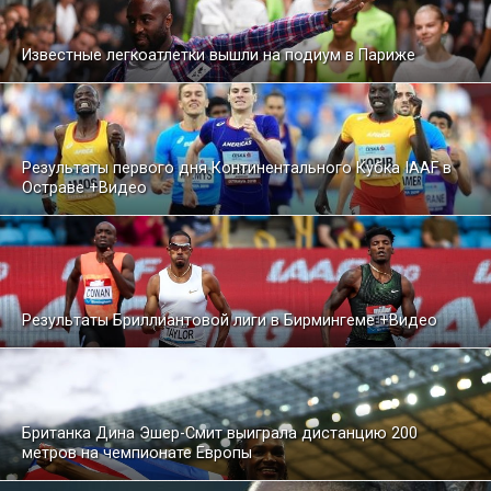
Известные легкоатлетки вышли на подиум в Париже
Результаты первого дня Континентального Кубка IAAF в
Остраве +Видео
Результаты Бриллиантовой лиги в Бирмингеме +Видео
Британка Дина Эшер-Смит выиграла дистанцию 200
метров на чемпионате Европы