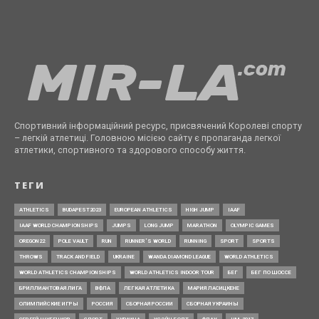
Спортивний інформаційний ресурс, присвячений Королеві спорту
– легкій атлетиці. Головною місією сайту є пропаганда легкої
атлетики, спортивного та здорового способу життя.
ТЕГИ
ATHLETICS
BUDAPEST2023
EUROPEAN ATHLETICS
HIGH JUMP
IAAF
IAAF WORLD CHAMPIONSHIPS
JUMPS
LONG JUMP
MARATHON
OLYMPIC GAMES
OREGON22
POLE VAULT
RUN
RUNNER’S WORLD
RUNNING
SPORT
SPORTS
THROWS
TRACK AND FIELD
UKRAINE
WANDA DIAMOND LEAGUE
WORLD ATHLETICS
WORLD ATHLETICS CHAMPIONSHIPS
WORLD ATHLETICS INDOOR TOUR
БЕГ
БЕГ ПО ШОССЕ
БРИЛЛИАНТОВАЯ ЛИГА
ВФЛА
ЛЕГКАЯ АТЛЕТИКА
МАРИЯ ЛАСИЦКЕНЕ
ОЛИМПИЙСКИЕ ИГРЫ
РОССИЯ
СБОРНАЯ РОССИИ
СБОРНАЯ УКРАИНЫ