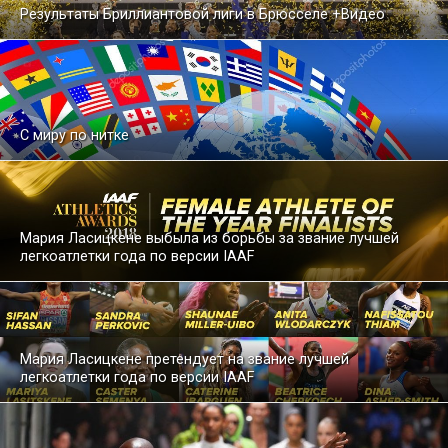
Результаты Бриллиантовой лиги в Брюсселе +Видео
С миру по нитке
Мария Ласицкене выбыла из борьбы за звание лучшей
легкоатлетки года по версии IAAF
Мария Ласицкене претендует на звание лучшей
легкоатлетки года по версии IAAF