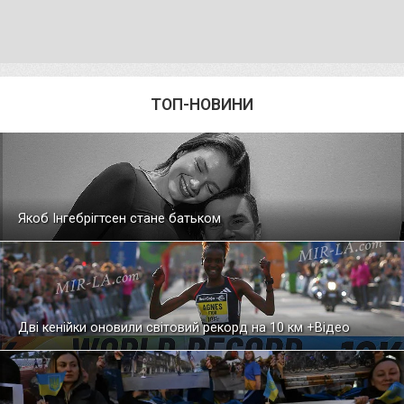
ТОП-НОВИНИ
Якоб Інгебрігтсен стане батьком
Дві кенійки оновили світовий рекорд на 10 км +Відео