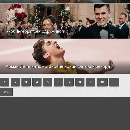
Якоб Інгебрігтсен одружився!!!
Арман Дюплантіс встановив новий світовий рекорд
1
2
3
4
5
6
7
8
9
10
...
206