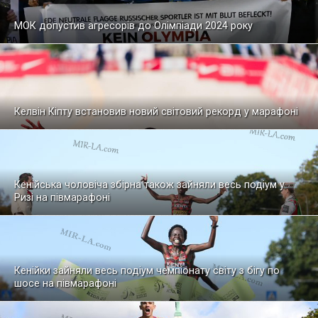
МОК допустив агресорів до Олімпіади 2024 року
Келвін Кіпту встановив новий світовий рекорд у марафоні
Кенійська чоловіча збірна також зайняли весь подіум у
Ризі на півмарафоні
Кенійки зайняли весь подіум чемпіонату світу з бігу по
шосе на півмарафоні