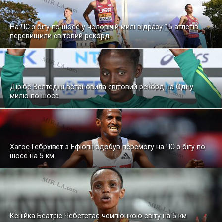
На ЧС з бігу по шосе у чоловічій милі відразу 15 атлетів
перевищили світовий рекорд
Дірібе Велтеджі встановила світовий рекорд на Одну
милю по шосе
Хагос Гебрхівет з Ефіопії здобув перемогу на ЧС з бігу по
шосе на 5 км
Кенійка Беатріс Чебетстає чемпіонкою світу на 5 км