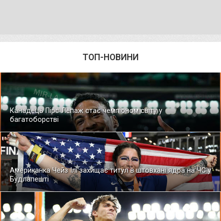
ТОП-НОВИНИ
Канадець Пірс Лепаж стає чемпіоном світу у
багатоборстві
Американка Чейз Ілі захищає титул в штовхані ядра на ЧС у
Будлапешті