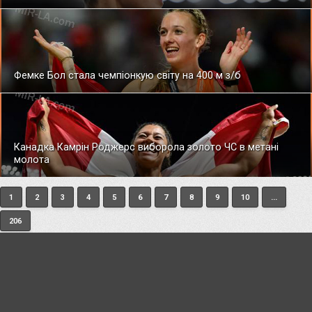
Фемке Бол стала чемпіонкую світу на 400 м з/б
Канадка Камрін Роджерс виборола золото ЧС в метані
молота
1
2
3
4
5
6
7
8
9
10
...
206