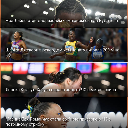
Ноа Лайлс стає дворазовим чемпіоном світу в Будапешті
Шеріка Джексон з рекордом чемпіонату виграла 200 м на
ЧС
Японка Кітаґуті Харука вирала золото ЧС в метані списа
Марина Бех-Романчук стала срібною призеркою ЧС в
потрійному стрибку