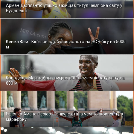
Арман Дюплантіс упішно захищає титул чемпіона світу у
Будапешті
Кеніка Фейт Кіп'єгон здобуває золото на ЧС у бігу на 5000
м
Канадієць Марко Ароп виграє золота чемпіонату світу на
800 м.
Ефіопка Амане Берісо Шанкуле стала чемпіонкою світу з
марафону