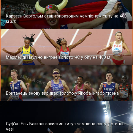
Карстен Варгольм став триразовим чемпіоном світу на 400
м з/б
Марілейді Пауліно виграє золото ЧС у бігу на 400 м
Британець знову вириває золото у Якоба Інгебрігтсена
Суф'ян Ель-Баккалі захистив титул чемпіона світу у стипль-
чезі