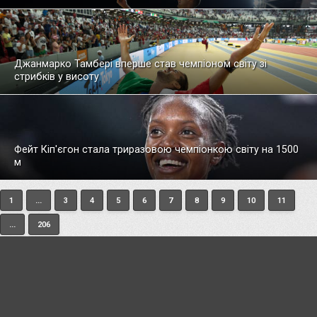
Джанмарко Тамбері вперше став чемпіоном світу зі
стрибків у висоту
Фейт Кіп'єгон стала триразовою чемпіонкою світу на 1500
м
1
...
3
4
5
6
7
8
9
10
11
...
206