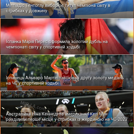
Мілтіадіс Тентоглу виборює титул чемпіона світу в
стрибках у довжину
Іспанка Марія Перес оформила золотий дубль на
чемпіонаті світу у спортивній ходьбі
Іспанець Альваро Мартін завоював другу золоту медаль
на ЧС у спортивній ходьбі
Австралійка Ніна Кеннеді та американка Кеті Мун
розділили перше місце у стрибках із жердиною на ЧС-2023