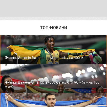
ТОП-НОВИНИ
Ямаєць Антоніо Ватсон - чемпіон світу на 400 м
Ямайка Даніель Вільямс виборює золото ЧС у бігу на 100
м з/б