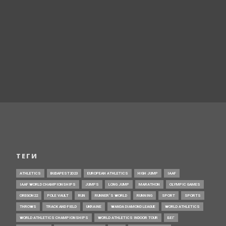
ТЕГИ
ATHLETICS
BUDAPEST2023
EUROPEAN ATHLETICS
HIGH JUMP
IAAF
IAAF WORLD CHAMPIONSHIPS
JUMPS
LONG JUMP
MARATHON
OLYMPIC GAMES
OREGON22
POLE VAULT
RUN
RUNNER’S WORLD
RUNNING
SPORT
SPORTS
THROWS
TRACK AND FIELD
UKRAINE
WANDA DIAMOND LEAGUE
WORLD ATHLETICS
WORLD ATHLETICS CHAMPIONSHIPS
WORLD ATHLETICS INDOOR TOUR
БЕГ