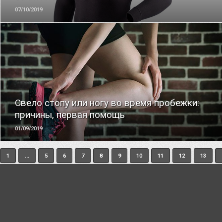
07/10/2019
ЧИТАТЬ
Свело стопу или ногу во время пробежки:
причины, первая помощь
01/09/2019
1
...
5
6
7
8
9
10
11
12
13