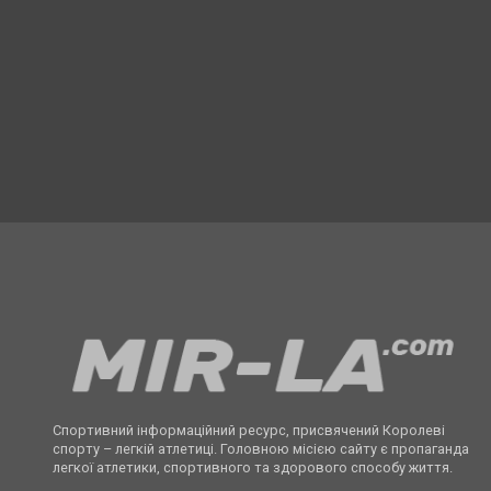
Спортивний інформаційний ресурс, присвячений Королеві
спорту – легкій атлетиці. Головною місією сайту є пропаганда
легкої атлетики, спортивного та здорового способу життя.