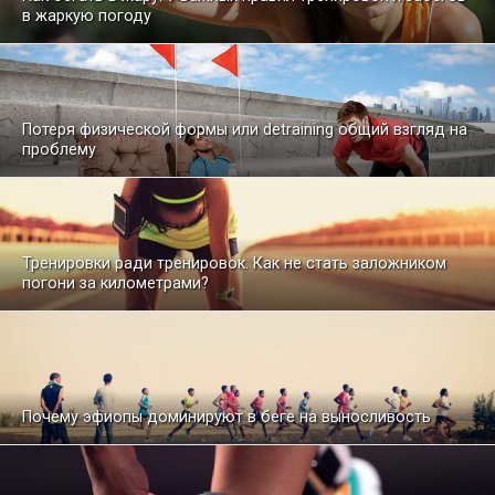
в жаркую погоду
Потеря физической формы или detraining общий взгляд на
проблему
Тренировки ради тренировок. Как не стать заложником
погони за километрами?
Почему эфиопы доминируют в беге на выносливость