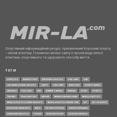
Спортивний інформаційний ресурс, присвячений Королеві спорту
– легкій атлетиці. Головною місією сайту є пропаганда легкої
атлетики, спортивного та здорового способу життя.
ТЕГИ
ATHLETICS
BUDAPEST2023
EUROPEAN ATHLETICS
HIGH JUMP
IAAF
IAAF WORLD CHAMPIONSHIPS
JUMPS
LONG JUMP
MARATHON
OLYMPIC GAMES
OREGON22
POLE VAULT
RUN
RUNNER’S WORLD
RUNNING
SPORT
SPORTS
THROWS
TRACK AND FIELD
UKRAINE
WANDA DIAMOND LEAGUE
WORLD ATHLETICS
WORLD ATHLETICS CHAMPIONSHIPS
WORLD ATHLETICS INDOOR TOUR
БЕГ
БЕГ ПО ШОССЕ
БРИЛЛИАНТОВАЯ ЛИГА
ВФЛА
ЛЕГКАЯ АТЛЕТИКА
МАРИЯ ЛАСИЦКЕНЕ
ОЛИМПИЙСКИЕ ИГРЫ
РОССИЯ
СБОРНАЯ РОССИИ
СБОРНАЯ УКРАИНЫ